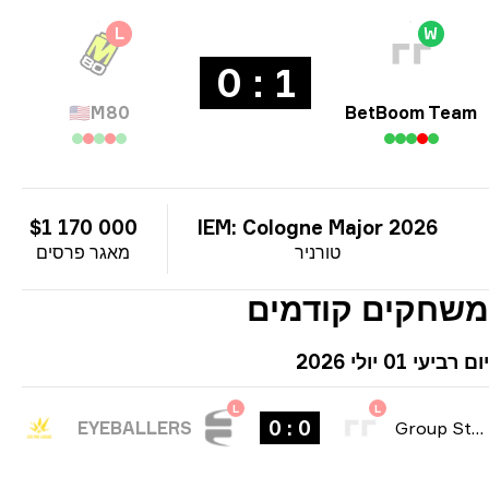
L
W
1 : 0
🇺🇸
M80
BetBoom Tea
$1 170 000
IEM: Cologne Major 2026
טורניר
מאגר פרסים
חקים קודמים
יעי 01 יולי 2026
L
L
0 : 0
EYEBALLERS
Group Stag