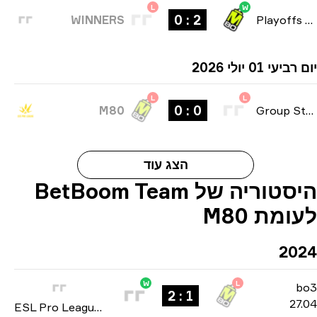
L
W
2 : 0
WINNERS
Playoffs
יעי 01 יולי 2026
L
L
0 : 0
M80
Group Stag
הצג עוד
היסטוריה של BetBoom Team
ומת M80
20
W
L
b
1 : 2
27
ESL Pro League: Season 19 2024