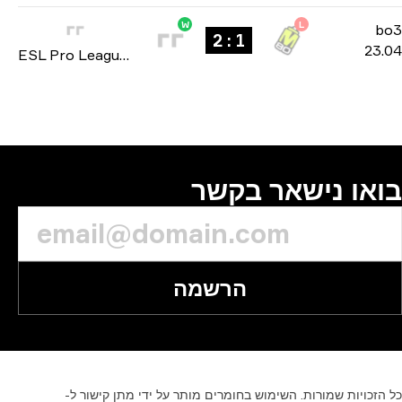
W
L
b
1 : 2
23
ESL Pro League: Season 19 2024
או נישאר בקשר
הרשמה
זכויות
שמורות.
השימוש
בחומרים
מותר
על
ידי
מתן
קישור
ל-