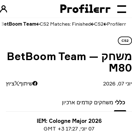
Profilerr
CS2
CS2 Matches: Finished
BetBoom Team לעומת M80
CS
שחק
BetBoom Team —
M8
202
שיתוף
ציוץ
כללי
משחקים קודמים
ארכיון
ע על טורניר
IEM: Cologne Major 2026
Date i
07 יוני
,
17:27 GMT +3