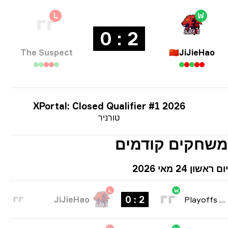
L
W
2 : 0
The Suspect
🇨🇳
JiJieHao
XPortal: Closed Qualifier #1 2026
טורניר
חקים קודמים
שון 24 מאי 2026
L
W
2 : 0
JiJieHao
Playoffs