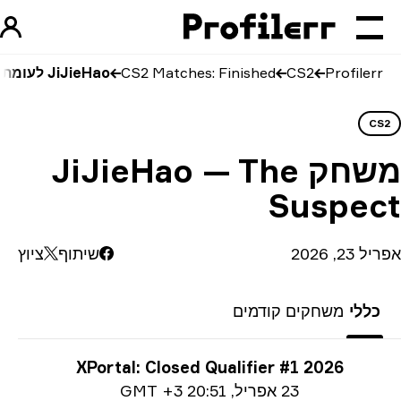
Profilerr
CS2
CS2 Matches: Finished
JiJieHao לעומת The Suspect
CS
שחק
JiJieHao — The
Suspec
23, 2026
שיתוף
ציוץ
כללי
משחקים קודמים
ע על טורניר
XPortal: Closed Qualifier #1 2026
Date i
23 אפריל
,
20:51 GMT +3