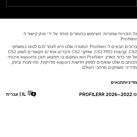
זכויות
שמורות.
השימוש
בחומרים
מותר
על
ידי
מתן
קישור
ל-
Profil
ברוכים הבאים ל-Profilerr, המטרה שלנו היא לעזור לכם לנווט במשחקי
CS2, קבוצות CS2 PRO, שחקני CS2 ודברים אחרים הקשורים לשוק CS2
על פני כדור הארץ. Profilerr הוא המקום בו תמצאו תוכן esports איכותי.
הכותבים שלנו שואפים לספק חדשות esport מדויקות, מהימנות ובזמן,
יכי משחקים מרחבי העולם.
יות
תנאים
IL
|
עברית
PROFILERR
2026
2022