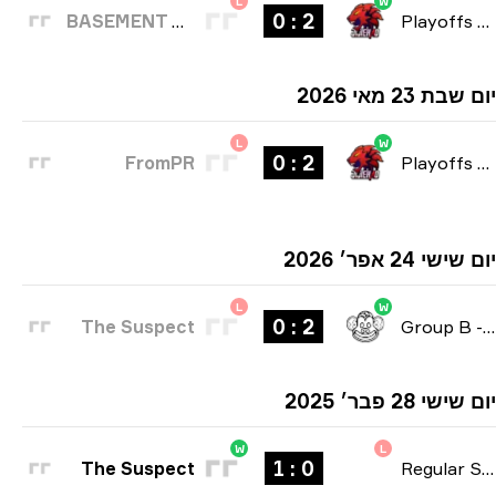
L
W
2 : 0
BASEMENT BOYS
Playoffs
ת 23 מאי 2026
L
W
2 : 0
FromPR
Playoffs
שי 24 אפר׳ 2026
L
W
2 : 0
The Suspect
Group B
שי 28 פבר׳ 2025
W
L
0 : 1
The Suspect
Regular Seas