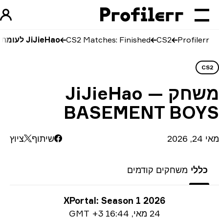
Profilerr
CS2
CS2 Matches: Finished
JiJieHao לעומת BASEMENT BOYS
CS
שחק
JiJieHao —
BASEMENT BOY
2026
שיתוף
ציוץ
כללי
משחקים קודמים
ע על טורניר
XPortal: Season 1 2026
Date i
24 מאי
,
16:44 GMT +3