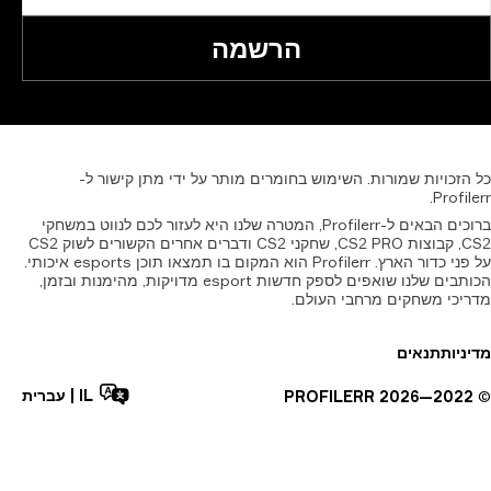
הרשמה
זכויות
שמורות.
השימוש
בחומרים
מותר
על
ידי
מתן
קישור
ל-
Profil
ברוכים הבאים ל-Profilerr, המטרה שלנו היא לעזור לכם לנווט במשחקי
CS2, קבוצות CS2 PRO, שחקני CS2 ודברים אחרים הקשורים לשוק CS2
על פני כדור הארץ. Profilerr הוא המקום בו תמצאו תוכן esports איכותי.
הכותבים שלנו שואפים לספק חדשות esport מדויקות, מהימנות ובזמן,
יכי משחקים מרחבי העולם.
יות
תנאים
IL
|
עברית
PROFILERR
2026
2022