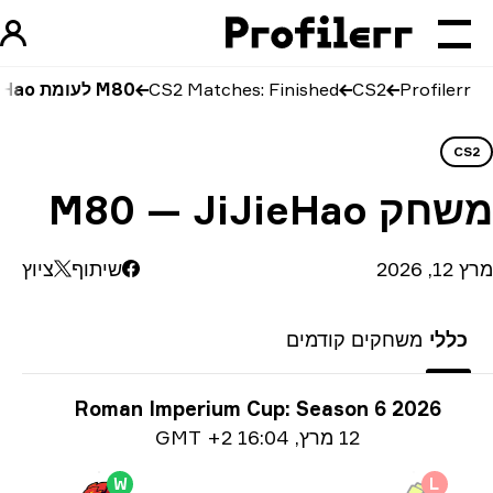
Profilerr
CS2
CS2 Matches: Finished
M80 לעומת JiJieHao
CS
שחק
M80 — JiJieHao
 2026
שיתוף
ציוץ
כללי
משחקים קודמים
ע על טורניר
Roman Imperium Cup: Season 6 2026
Date i
12 מרץ
,
16:04 GMT +2
W
L