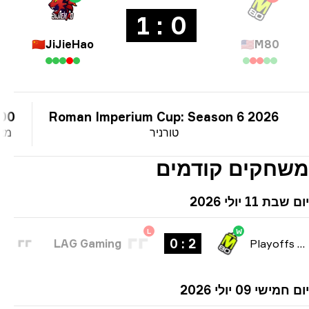
0 : 1
🇨🇳
JiJieHao
🇺🇸
M80
000 eur
Roman Imperium Cup: Season 6 2026
טורניר
מאגר 
חקים קודמים
ת 11 יולי 2026
L
W
2 : 0
LAG Gaming
Playoffs
ישי 09 יולי 2026