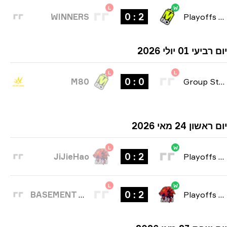
L
W
2 : 0
WINNERS
Playoffs
יעי 01 יולי 2026
L
L
0 : 0
M80
Group Stag
שון 24 מאי 2026
L
W
2 : 0
JiJieHao
Playoffs
L
W
2 : 0
BASEMENT BOYS
Playoffs