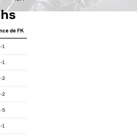
chs
nce de FK
-1
-1
-2
-2
-5
-1