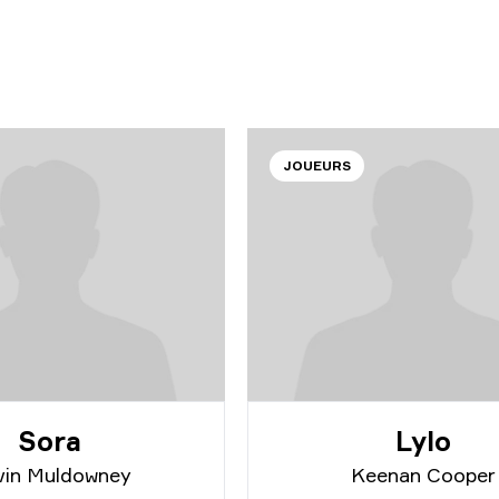
JOUEURS
Sora
Lylo
vin Muldowney
Keenan Cooper