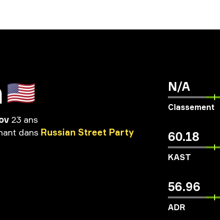
n
🇺🇸
N/A
Classement
ov
23 ans
nant
dans
Russian
Street
Party
60.18
KAST
56.96
ADR