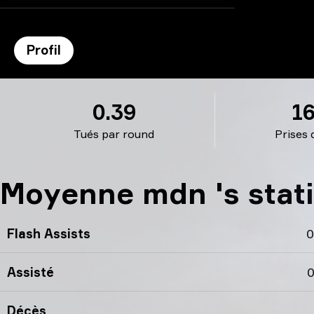
Profil
mdn ’s profil
0.39
1
Tués par round
Prises 
Moyenne mdn 's stati
Flash Assists
0
Assisté
0
Décès