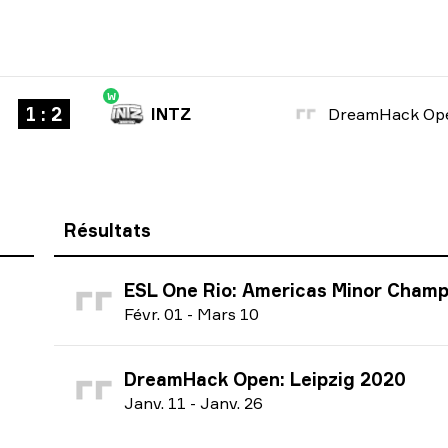
W
1 : 2
INTZ
Résultats
ESL One Rio: Americas Minor Championship 
F
évr.
01
-
M
ars
10
DreamHack Open: Leipzig 2020
J
anv.
11
-
J
anv.
26