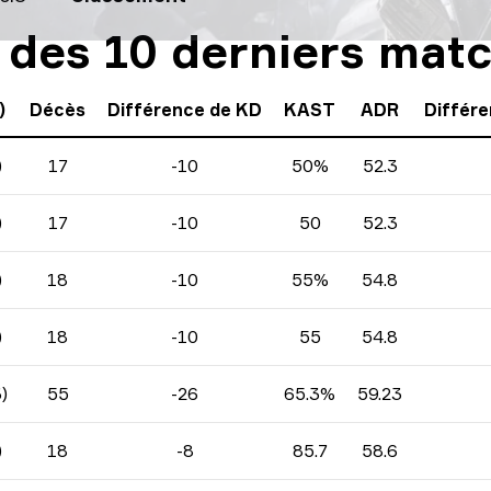
s des 10 derniers mat
)
Décès
Différence de KD
KAST
ADR
Différe
)
17
-10
50%
52.3
)
17
-10
50
52.3
)
18
-10
55%
54.8
)
18
-10
55
54.8
)
55
-26
65.3%
59.23
)
18
-8
85.7
58.6