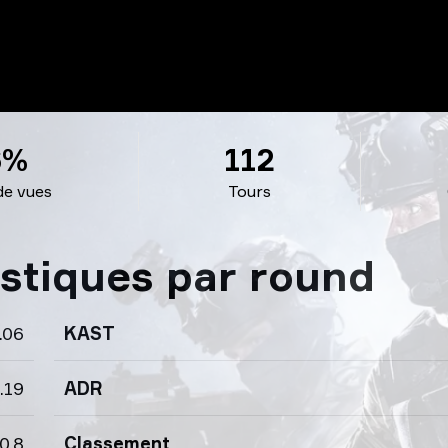
6%
112
de vues
Tours
stiques par round
.06
KAST
.19
ADR
0.8
Classement