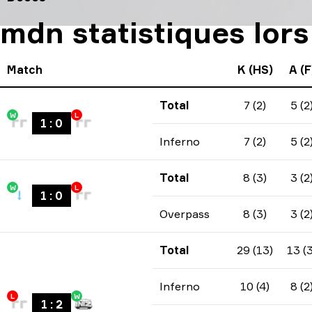
mdn statistiques lor
Match
K (HS)
A (F
Total
7 (2)
5 (2
W
L
1
:
0
Inferno
7 (2)
5 (2
Total
8 (3)
3 (2
W
L
1
:
0
Overpass
8 (3)
3 (2
Total
29 (13)
13 (3
Inferno
10 (4)
8 (2
L
W
1
:
2