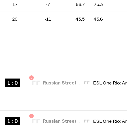
)
17
-7
66.7
75.3
)
20
-11
43.5
43.8
L
1 : 0
Russian Street Party
L
1 : 0
Russian Street Party