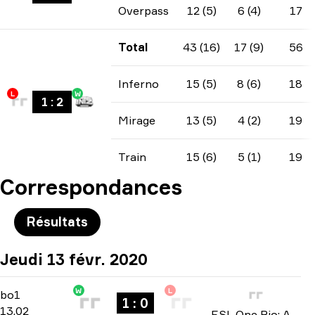
Overpass
12 (5)
6 (4)
17
Total
43 (16)
17 (9)
56
Inferno
15 (5)
8 (6)
18
L
W
1
:
2
Mirage
13 (5)
4 (2)
19
Train
15 (6)
5 (1)
19
Correspondances
Résultats
Jeudi 13 févr. 2020
W
L
North America Open Qualifier 4
-
bo1
bo1
1 : 0
13.02
ESL One Rio: Americas Minor Championship 2020