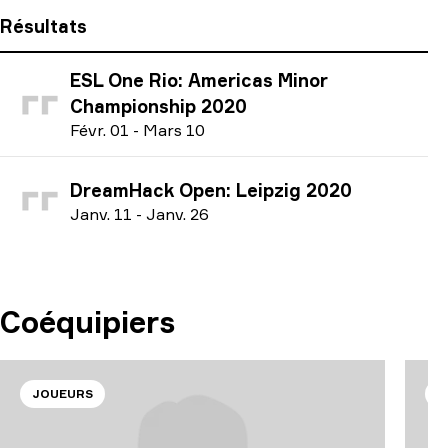
Résultats
ESL One Rio: Americas Minor
Championship 2020
F
évr.
01
-
M
ars
10
DreamHack Open: Leipzig 2020
J
anv.
11
-
J
anv.
26
Coéquipiers
JOUEURS
J