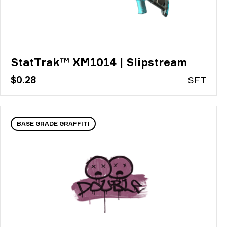
StatTrak™ XM1014 | Slipstream
$0.28
S
FT
BASE GRADE GRAFFITI