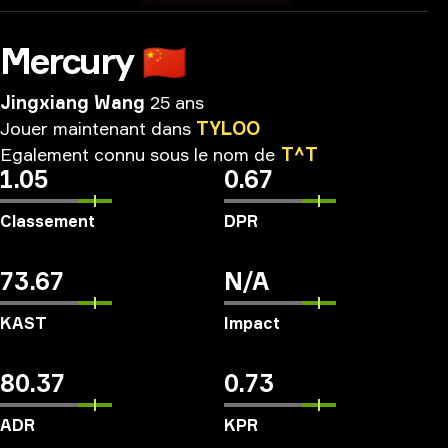
Mercury
🇨🇳
Jingxiang Wang
25 ans
Jouer
maintenant
dans
TYLOO
Egalement
connu
sous
le
nom
de
T^T
1.05
0.67
Classement
DPR
73.67
N/A
KAST
Impact
80.37
0.73
ADR
KPR