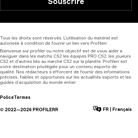
Souscrire
Tous
les
droits
sont
réservés.
L'utilisation
du
matériel
est
autorisée
à
condition
de
fournir
un
lien
vers
Profilerr.
Bienvenue sur profiler ou notre objectif est de vous aider a
naviguer dans les matchs CS2 les équipes PRO CS2, les joueurs
CS2 et d’autres liés au marché CS2 sur la planète. Profilerr est
votre destination privilégiée pour un contenu esports de
qualité. Nos rédacteurs s’efforcent de fournir des informations
précises, fiables et opportunes sur les actualités esports et les
guides d’acquisition du monde entier.
Police
Termes
FR
|
Français
©
2022—
2026
PROFILERR