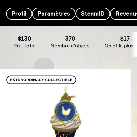
Profil
Paramètres
SteamID
Revenu
Mercury's Inventaire - T^T
$130
370
$17
Prix total
Nombre d'objets
Objet le plus 
EXTRAORDINARY COLLECTIBLE