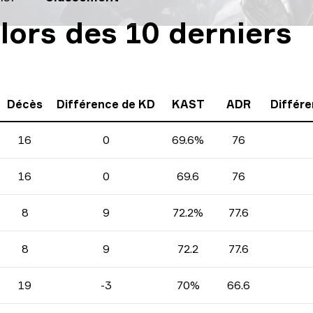
lors des 10 derniers
Décès
Différence de KD
KAST
ADR
Différe
16
0
69.6%
76
16
0
69.6
76
8
9
72.2%
77.6
8
9
72.2
77.6
19
-3
70%
66.6