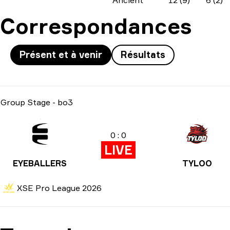
Ancient
12 (9)
6 (2)
Correspondances
Présent et à venir
Résultats
Group Stage
-
bo3
0 : 0
LIVE
EYEBALLERS
TYLOO
XSE Pro League 2026