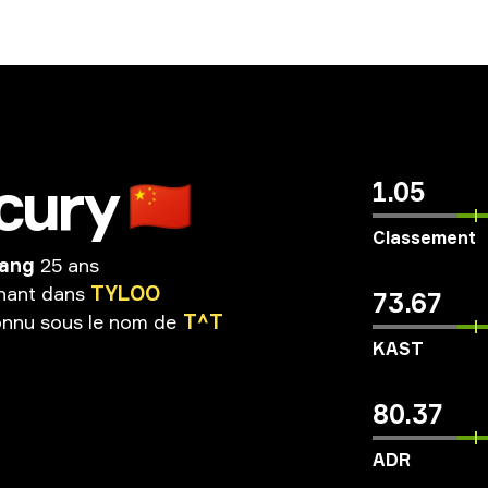
cury
🇨🇳
1.05
Classement
Wang
25 ans
nant
dans
TYLOO
73.67
onnu
sous
le
nom
de
T^T
KAST
80.37
ADR