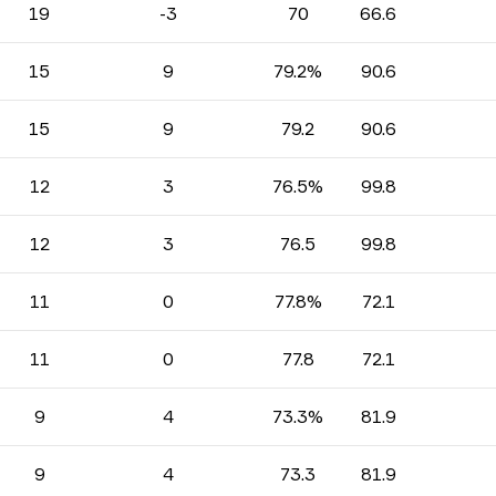
19
-3
70
66.6
15
9
79.2%
90.6
15
9
79.2
90.6
12
3
76.5%
99.8
12
3
76.5
99.8
11
0
77.8%
72.1
11
0
77.8
72.1
9
4
73.3%
81.9
9
4
73.3
81.9