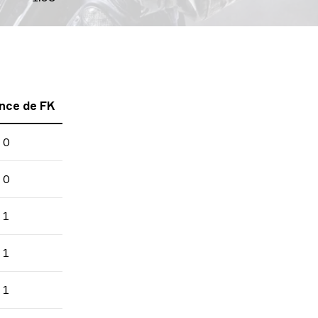
nce de FK
0
0
1
1
1