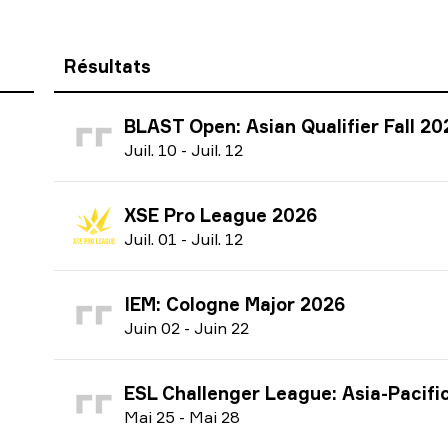
Résultats
BLAST Open: Asian Qualifier Fall 20
J
uil.
10
-
J
uil.
12
XSE Pro League 2026
J
uil.
01
-
J
uil.
12
IEM: Cologne Major 2026
J
uin
02
-
J
uin
22
ESL Challenger League: Asia-Pacific Finals season 51 
M
ai
25
-
M
ai
28