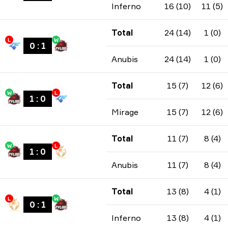
Inferno
16 (10)
11 (5)
Total
24 (14)
1 (0)
L
W
0
:
1
Anubis
24 (14)
1 (0)
Total
15 (7)
12 (6)
W
L
1
:
0
Mirage
15 (7)
12 (6)
Total
11 (7)
8 (4)
W
L
1
:
0
Anubis
11 (7)
8 (4)
Total
13 (8)
4 (1)
L
W
0
:
1
Inferno
13 (8)
4 (1)