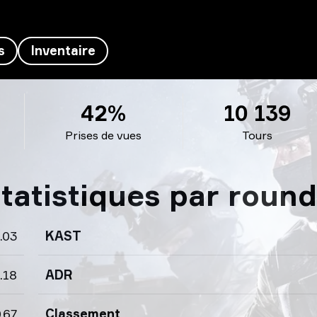
s
Inventaire
42%
10 139
Prises de vues
Tours
atistiques par round
.03
KAST
.18
ADR
.67
Classement