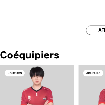
AF
Coéquipiers
JOUEURS
JOUEURS