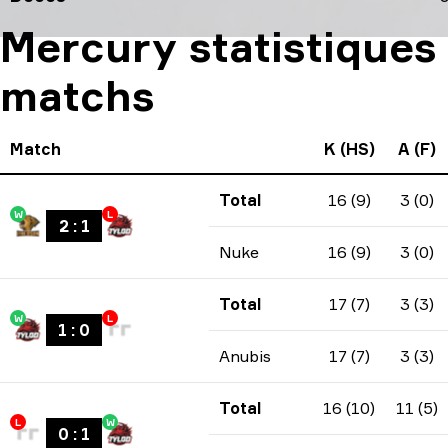
Mercury statistiques 
matchs
Match
K (HS)
A (F)
Total
16 (9)
3 (0)
W
L
2
:
1
Nuke
16 (9)
3 (0)
Total
17 (7)
3 (3)
W
L
1
:
0
Anubis
17 (7)
3 (3)
Total
16 (10)
11 (5)
L
W
0
:
1