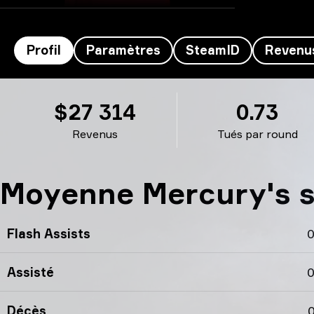
Profil
Paramètres
SteamID
Revenu
Mercury’s profil
$27 314
0.73
Revenus
Tués par round
Moyenne Mercury's st
Flash Assists
0
Assisté
0
Décès
0