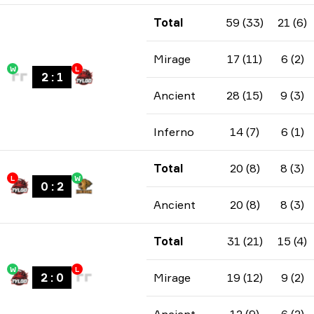
Total
59 (33)
21 (6)
Mirage
17 (11)
6 (2)
W
L
2
:
1
Ancient
28 (15)
9 (3)
Inferno
14 (7)
6 (1)
Total
20 (8)
8 (3)
L
W
0
:
2
Ancient
20 (8)
8 (3)
Total
31 (21)
15 (4)
W
L
2
:
0
Mirage
19 (12)
9 (2)