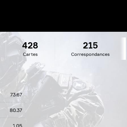
428
215
Cartes
Correspondances
73.67
80.37
1.05