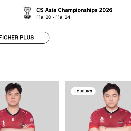
CS Asia Championships 2026
M
ai
20
-
M
ai
24
FICHER PLUS
JOUEURS