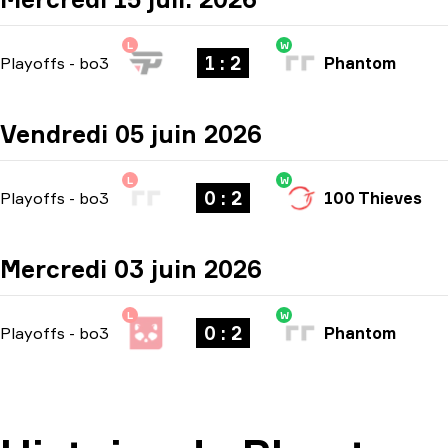
L
W
1 : 2
Playoffs
-
bo3
Phantom
Vendredi 05 juin 2026
L
W
0 : 2
Playoffs
-
bo3
100 Thieves
Mercredi 03 juin 2026
L
W
0 : 2
Playoffs
-
bo3
Phantom