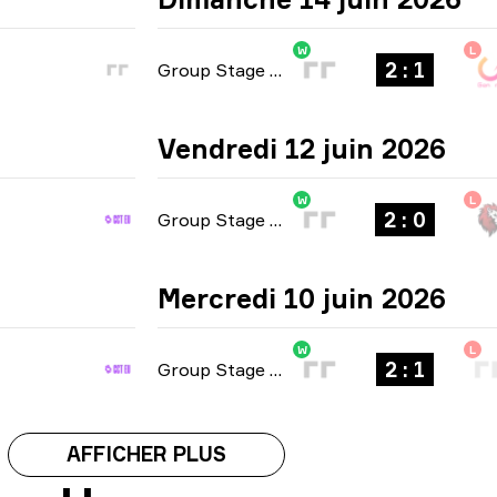
W
L
2 : 1
Group Stage
-
bo3
Vendredi 12 juin 2026
W
L
2 : 0
Group Stage
-
bo3
Mercredi 10 juin 2026
W
L
2 : 1
Group Stage
-
bo3
AFFICHER PLUS