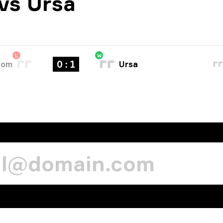
vs Ursa
L
W
0 : 1
tom
Ursa