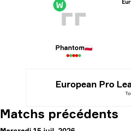
Info
Eur
W
Inf
Phantom
🇵🇱
European Pro Lea
To
Matchs précédents
Mercredi 15 juil. 2026