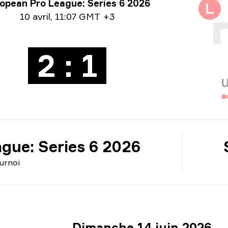
rmations sur le tournoi
opean Pro League: Series 6 2026
L
ormation sur la date
10 avril
,
11:07 GMT +3
2 : 1
U
gue: Series 6 2026
urnoi
Dimanche 14 juin 2026