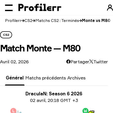
Profilerr
CS2
Matchs CS2 : Terminés
Monte vs M80
CS2
Match
Monte — M80
Avril 02, 2026
Partager
Twitter
Général
Matchs précédents
Archives
Informations sur le tournoi
DraculaN: Season 6 2026
Information sur la date
02 avril
,
20:18 GMT +3
L
W