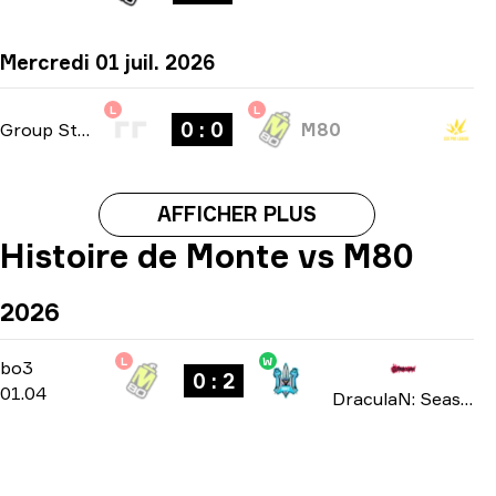
Mercredi 01 juil. 2026
L
L
0 : 0
Group Stage
-
bo1
M80
AFFICHER PLUS
Histoire de Monte vs M80
2026
L
W
Playoffs
-
bo3
bo3
0 : 2
01.04
DraculaN: Season 6 2026