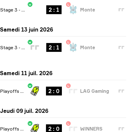
W
L
2 : 1
Stage 3
-
bo3
Monte
Samedi 13 juin 2026
W
L
2 : 1
Stage 3
-
bo3
Monte
Samedi 11 juil. 2026
W
L
2 : 0
Playoffs
-
bo3
LAG Gaming
Jeudi 09 juil. 2026
W
L
2 : 0
Playoffs
-
bo3
WINNERS