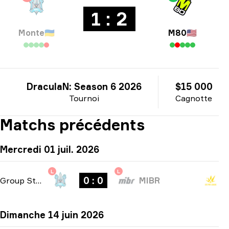
1 : 2
Monte
🇺🇦
M80
🇺🇸
DraculaN: Season 6 2026
$15 000
Tournoi
Cagnotte
Matchs précédents
Mercredi 01 juil. 2026
L
L
0 : 0
Group Stage
-
bo1
MIBR
Dimanche 14 juin 2026