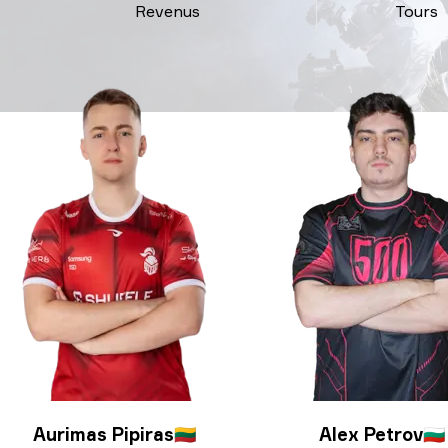
Revenus
Tours
Aurimas Pipiras
🇱🇹
Alex Petrov
🇧🇬