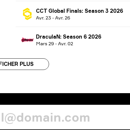
CCT Global Finals: Season 3 2026
A
vr.
23
-
A
vr.
26
DraculaN: Season 6 2026
M
ars
29
-
A
vr.
02
FICHER PLUS