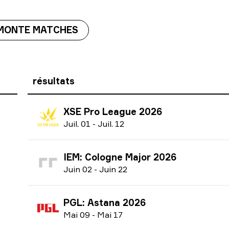
MONTE MATCHES
résultats
XSE Pro League 2026
J
uil.
01
-
J
uil.
12
IEM: Cologne Major 2026
J
uin
02
-
J
uin
22
PGL: Astana 2026
M
ai
09
-
M
ai
17