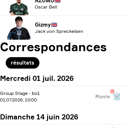
AZUWU
🇬🇧
Oscar Bell
Gizmy
🇬🇧
Jack von Spreckelsen
Correspondances
résultats
Mercredi 01 juil. 2026
L
Group Stage
-
bo1
Monte
01.07.2026, 10:00
Dimanche 14 juin 2026