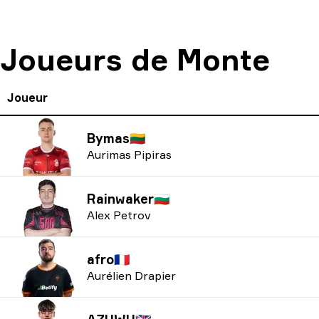
Joueurs de Monte
Joueur
Bymas
🇱🇹
Aurimas Pipiras
Rainwaker
🇧🇬
Alex Petrov
afro
🇫🇷
Aurélien Drapier