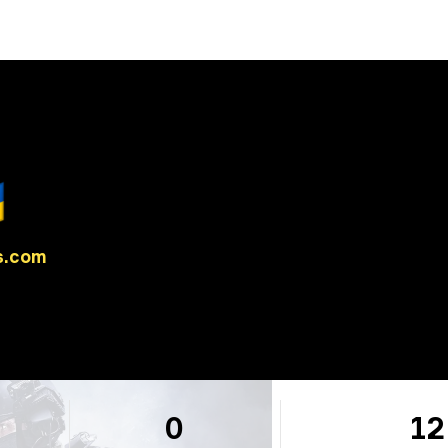

s.com
0
12