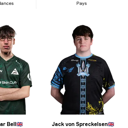
dances
Pays
ar Bell
🇬🇧
Jack von Spreckelsen
🇬🇧