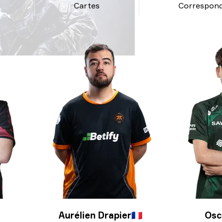
Cartes
Correspon
Aurélien Drapier
🇫🇷
Osc