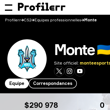
Profilerr
CS2
Equipes professionnelles
Monte
Monte
🇺
Site officiel
:
monteesport
Equipe
Correspondances
Monte
$290 978
0