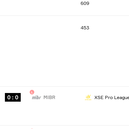
609
453
L
0 : 0
MIBR
XSE Pro Leagu