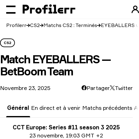
Profilerr
CS2
Matchs CS2 : Terminés
EYEBALLERS v
CS2
Match
EYEBALLERS —
BetBoom Team
Novembre 23, 2025
Partager
Twitter
Général
En direct et à venir
Matchs précédents
A
Informations sur le tournoi
CCT Europe: Series #11 season 3 2025
Information sur la date
23 novembre
,
19:03 GMT +2