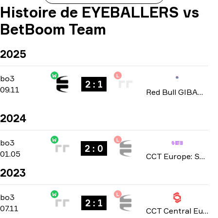
Histoire de EYEBALLERS vs
BetBoom Team
2025
W
L
Playoffs
-
bo3
bo3
2 : 1
09.11
Red Bull GIBAWAY JOURNEY 2025
2024
W
L
Playoffs
-
bo3
bo3
2 : 0
01.05
CCT Europe: Season 1 2024
2023
W
L
Playoffs
-
bo3
bo3
2 : 1
07.11
CCT Central Europe: Season 8 2023