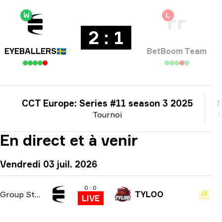
W
L
2 : 1
EYEBALLERS
🇸🇪
BetBoom Team
CCT Europe: Series #11 season 3 2025
Tournoi
En direct et à venir
Vendredi 03 juil. 2026
0 : 0
Group Stage
TYLOO
LIVE