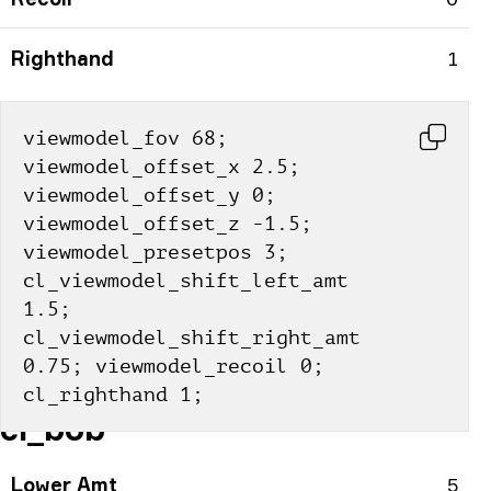
Righthand
1
viewmodel_fov 68; 
viewmodel_offset_x 2.5; 
viewmodel_offset_y 0; 
viewmodel_offset_z -1.5; 
viewmodel_presetpos 3; 
cl_viewmodel_shift_left_amt 
1.5; 
cl_viewmodel_shift_right_amt 
0.75; viewmodel_recoil 0; 
cl_righthand 1;
cl_bob
Lower Amt
5