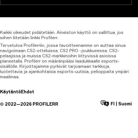
Kaikki
oikeudet
pidätetään.
Aineiston
käyttö
on
sallittua,
jos
siihen
liitetään
linkki
Profilerr.
Tervetuloa Profilerriin, jossa tavoitteenamme on auttaa sinua
navigoimaan CS2-otteluissa, CS2 PRO -joukkueessa, CS2-
pelaajissa ja muissa CS2-markkinoihin liittyvissä asioissa
planeetalla. Profilerr on määränpääsi laadukkaalle esports-
sisällölle. Kirjoittajamme pyrkivät tarjoamaan tarkkoja,
luotettavia ja ajankohtaisia esports-uutisia, pelioppaita ympäri
maailmaa.
Käytäntö
Ehdot
FI
|
Suomi
©
2022—
2026
PROFILERR