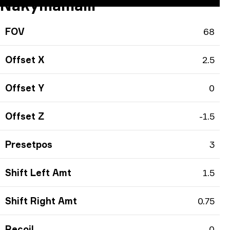
Näkymämalli
FOV
68
Offset X
2.5
Offset Y
0
Offset Z
-1.5
Presetpos
3
Shift Left Amt
1.5
Shift Right Amt
0.75
Recoil
0