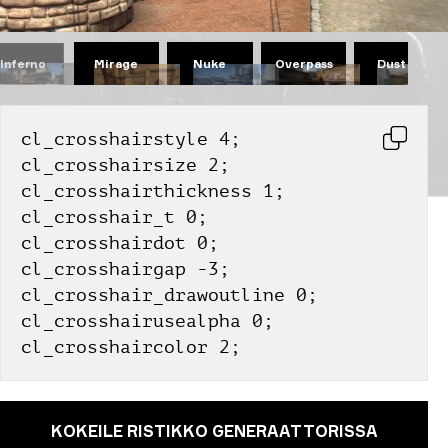
Mirage
Nuke
Overpass
Dust II
Inferno
cl_crosshairstyle 4;
cl_crosshairsize 2;
cl_crosshairthickness 1;
cl_crosshair_t 0;
cl_crosshairdot 0;
cl_crosshairgap -3;
cl_crosshair_drawoutline 0;
cl_crosshairusealpha 0;
cl_crosshaircolor 2;
KOKEILE RISTIKKO GENERAATTORISSA