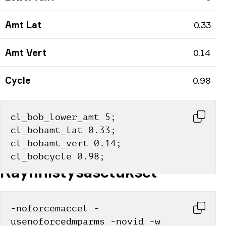
Amt Lat
0.33
Amt Vert
0.14
Cycle
0.98
cl_bob_lower_amt 5; 
cl_bobamt_lat 0.33; 
cl_bobamt_vert 0.14; 
cl_bobcycle 0.98;
Käynnistysasetukset
-noforcemaccel -
usenoforcedmparms -novid -w 