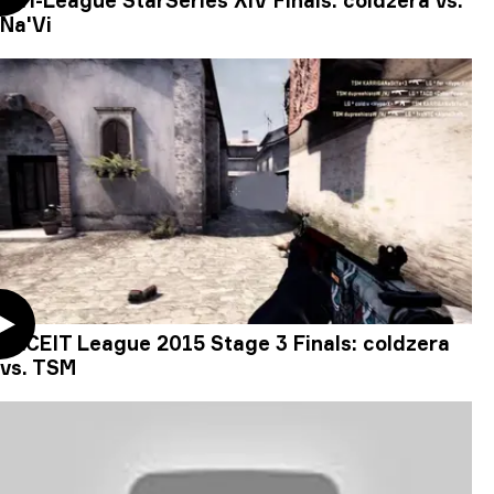
SL i-League StarSeries XIV Finals: coldzera vs.
Na'Vi
FACEIT League 2015 Stage 3 Finals: coldzera
vs. TSM