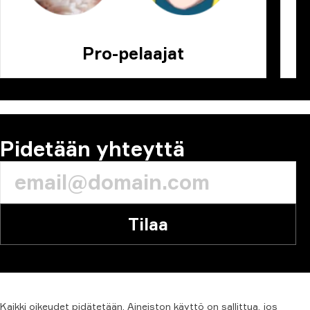
Pro-pelaajat
Pidetään yhteyttä
Tilaa
Kaikki
oikeudet
pidätetään.
Aineiston
käyttö
on
sallittua,
jos