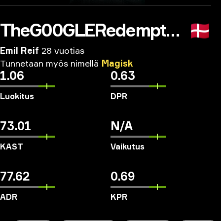
TheG00GLERedemption
🇩🇰
Emil Reif
28 vuotias
Tunnetaan
myös
nimellä
Magisk
1.06
0.63
Luokitus
DPR
73.01
N/A
KAST
Vaikutus
77.62
0.69
ADR
KPR