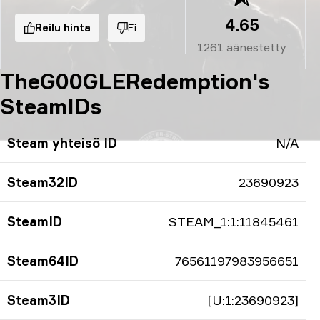
4.65
Reilu hinta
Ei
1261
äänestetty
TheG00GLERedemption's
SteamIDs
Steam yhteisö ID
N/A
Steam32ID
23690923
SteamID
STEAM_1:1:11845461
Steam64ID
76561197983956651
Steam3ID
[U:1:23690923]