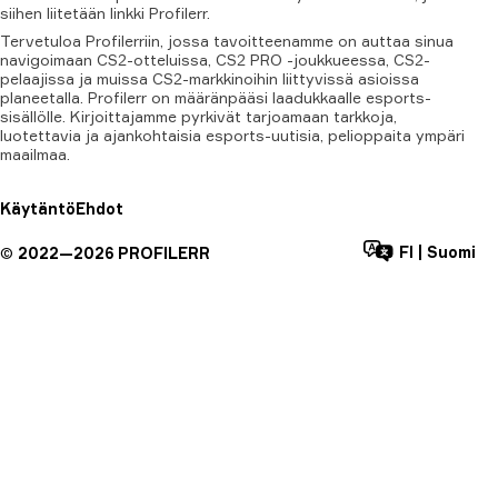
siihen
liitetään
linkki
Profilerr.
Tervetuloa Profilerriin, jossa tavoitteenamme on auttaa sinua
navigoimaan CS2-otteluissa, CS2 PRO -joukkueessa, CS2-
pelaajissa ja muissa CS2-markkinoihin liittyvissä asioissa
planeetalla. Profilerr on määränpääsi laadukkaalle esports-
sisällölle. Kirjoittajamme pyrkivät tarjoamaan tarkkoja,
luotettavia ja ajankohtaisia esports-uutisia, pelioppaita ympäri
maailmaa.
Käytäntö
Ehdot
FI
|
Suomi
©
2022—
2026
PROFILERR