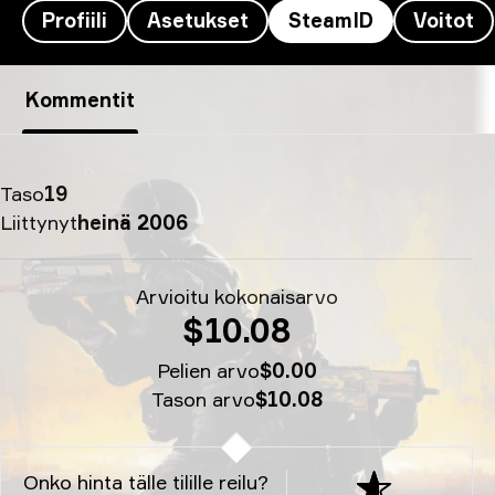
Profiili
Asetukset
SteamID
Voitot
Magisk’s SteamID - TheG00GLERedemption
Kommentit
Taso
19
Liittynyt
heinä 2006
Arvioitu kokonaisarvo
$10.08
Pelien arvo
$0.00
Tason arvo
$10.08
Onko hinta tälle tilille reilu?