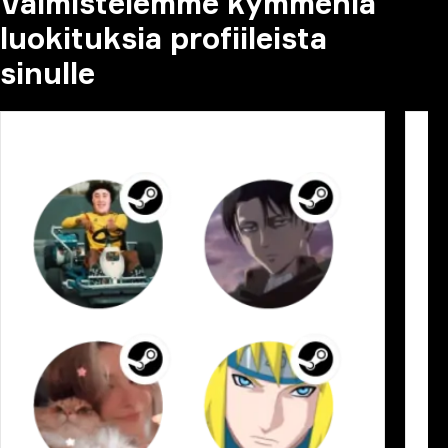
Valmistelemme kymmeniä
luokituksia profiileista
sinulle