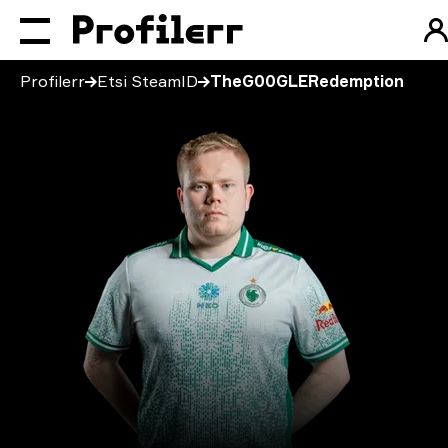
Profilerr
Etsi SteamID
TheG00GLERedemption