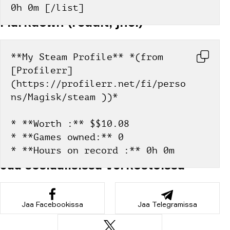
0h 0m [/list]
Markdown (reddit, jne.)
**My Steam Profile** *(from 
[Profilerr]
(https://profilerr.net/fi/perso
ns/Magisk/steam ))*
* **Worth :** $$10.08
* **Games owned:** 0
* **Hours on record :** 0h 0m
Jaa sosiaalisissa verkostoissa
Jaa Facebookissa
Jaa Telegramissa