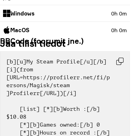
Windows
0h 0m
MacOS
0h 0m
BBCode (foorumit jne.)
Jaa tilisi tiedot
[b][u]My Steam Profile[/u][/b] 
[i](from 
[URL=https://profilerr.net/fi/p
ersons/Magisk/steam 
]Profilerr[/URL])[/i]
    [list] [*][b]Worth :[/b] 
$10.08
    [*][b]Games owned:[/b] 0
    [*][b]Hours on record :[/b] 