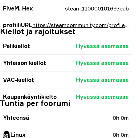
FiveM, Hex
steam:110000101697eab
profiiliURL
https://steamcommunity.com/profiles/76561197983956651/
Kiellot ja rajoitukset
Pelikiellot
Hyvässä asemassa
Yhteisön kiellot
Hyvässä asemassa
VAC-kiellot
Hyvässä asemassa
Kaupankäyntikielto
Hyvässä asemassa
Tuntia per foorumi
Yhteensä
0h 0m
Linux
0h 0m