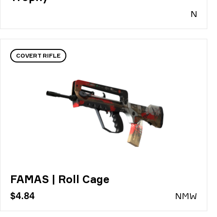
N
COVERT RIFLE
FAMAS | Roll Cage
$4.84
N
MW