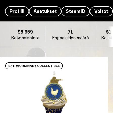
Profiili
Asetukset
SteamID
Voitot
Krimbo's Inventaario - Zhuo Ding
$8 659
71
$1
Kokonaishinta
Kappaleiden määrä
Kallei
EXTRAORDINARY COLLECTIBLE