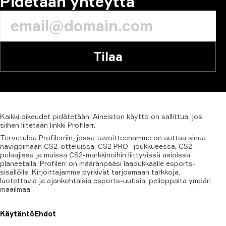
Pidetään yhteyttä
Tilaa
Kaikki
oikeudet
pidätetään.
Aineiston
käyttö
on
sallittua,
jos
siihen
liitetään
linkki
Profilerr.
Tervetuloa Profilerriin, jossa tavoitteenamme on auttaa sinua
navigoimaan CS2-otteluissa, CS2 PRO -joukkueessa, CS2-
pelaajissa ja muissa CS2-markkinoihin liittyvissä asioissa
planeetalla. Profilerr on määränpääsi laadukkaalle esports-
sisällölle. Kirjoittajamme pyrkivät tarjoamaan tarkkoja,
luotettavia ja ajankohtaisia esports-uutisia, pelioppaita ympäri
maailmaa.
Käytäntö
Ehdot