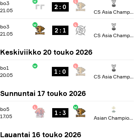
W
L
Group B
-
bo3
bo3
2 : 0
21.05
CS Asia Championships 2026
W
L
Group B
-
bo3
bo3
2 : 1
21.05
CS Asia Championships 2026
Keskiviikko 20 touko 2026
W
L
Group B
-
bo1
bo1
1 : 0
20.05
CS Asia Championships 2026
Sunnuntai 17 touko 2026
L
W
Playoffs
-
bo5
bo5
1 : 3
17.05
Asian Champions League 2026
Lauantai 16 touko 2026