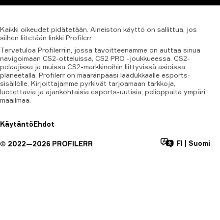
Kaikki
oikeudet
pidätetään.
Aineiston
käyttö
on
sallittua,
jos
siihen
liitetään
linkki
Profilerr.
Tervetuloa Profilerriin, jossa tavoitteenamme on auttaa sinua
navigoimaan CS2-otteluissa, CS2 PRO -joukkueessa, CS2-
pelaajissa ja muissa CS2-markkinoihin liittyvissä asioissa
planeetalla. Profilerr on määränpääsi laadukkaalle esports-
sisällölle. Kirjoittajamme pyrkivät tarjoamaan tarkkoja,
luotettavia ja ajankohtaisia esports-uutisia, pelioppaita ympäri
maailmaa.
Käytäntö
Ehdot
FI
|
Suomi
©
2022—
2026
PROFILERR