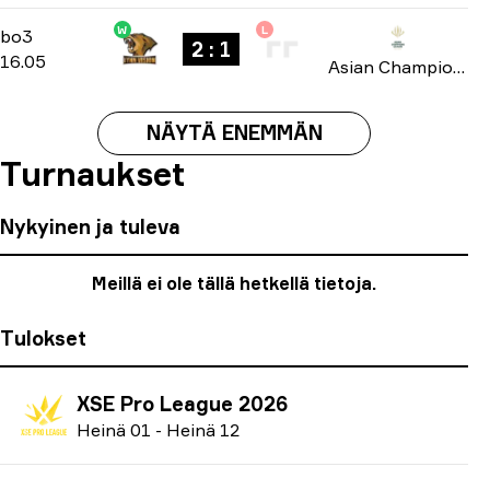
W
L
Group B
-
bo3
bo3
2 : 1
16.05
Asian Champions League 2026
NÄYTÄ ENEMMÄN
Turnaukset
Nykyinen ja tuleva
Meillä ei ole tällä hetkellä tietoja.
Tulokset
XSE Pro League 2026
H
einä
01
-
H
einä
12