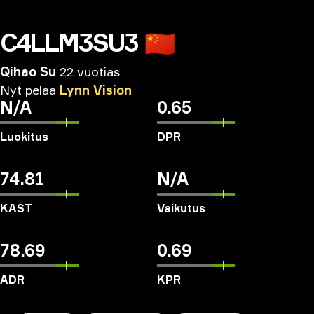
C4LLM3SU3
🇨🇳
Qihao Su
22 vuotias
Nyt
pelaa
Lynn
Vision
N/A
0.65
Luokitus
DPR
74.81
N/A
KAST
Vaikutus
78.69
0.69
ADR
KPR