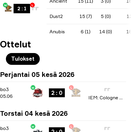
Ancient
15 (11)
3 (0)
18
W
L
2
:
1
Dust2
15 (7)
5 (0)
12
Anubis
6 (1)
14 (0)
18
Ottelut
Tulokset
Perjantai 05 kesä 2026
W
L
Stage 1
-
bo3
bo3
2 : 0
05.06
IEM: Cologne Major 2026
Torstai 04 kesä 2026
W
L
Stage 1
-
bo3
bo3
2 : 0