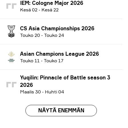
IEM: Cologne Major 2026
K
esä
02
-
K
esä
22
CS Asia Championships 2026
T
ouko
20
-
T
ouko
24
Asian Champions League 2026
T
ouko
11
-
T
ouko
17
Yuqilin: Pinnacle of Battle season 3
2026
M
aalis
30
-
H
uhti
04
NÄYTÄ ENEMMÄN