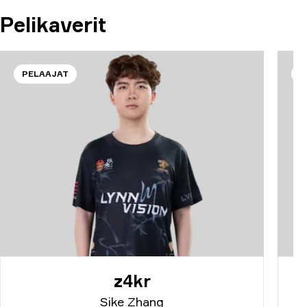
Pelikaverit
PELAAJAT
P
z4kr
Sike Zhang