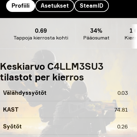
Profiili
Asetukset
SteamID
C4LLM3SU3’s profiili
0.69
34%
1 
Tappoja kierrosta kohti
Pääosumat
Kierr
Keskiarvo C4LLM3SU3
tilastot per kierros
Välähdyssyötöt
0.03
KAST
74.81
Syötöt
0.26