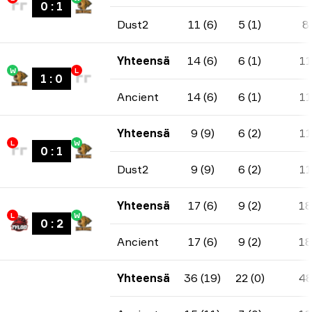
0
:
1
Dust2
11 (6)
5 (1)
8
Yhteensä
14 (6)
6 (1)
11
W
L
1
:
0
Ancient
14 (6)
6 (1)
11
Yhteensä
9 (9)
6 (2)
11
L
W
0
:
1
Dust2
9 (9)
6 (2)
11
Yhteensä
17 (6)
9 (2)
18
L
W
0
:
2
Ancient
17 (6)
9 (2)
18
Yhteensä
36 (19)
22 (0)
4