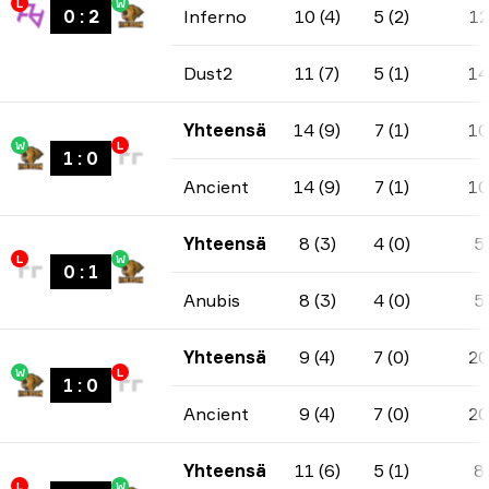
L
W
0
:
2
Inferno
10 (4)
5 (2)
12
Dust2
11 (7)
5 (1)
14
Yhteensä
14 (9)
7 (1)
10
W
L
1
:
0
Ancient
14 (9)
7 (1)
10
Yhteensä
8 (3)
4 (0)
5
L
W
0
:
1
Anubis
8 (3)
4 (0)
5
Yhteensä
9 (4)
7 (0)
20
W
L
1
:
0
Ancient
9 (4)
7 (0)
20
Yhteensä
11 (6)
5 (1)
8
L
W