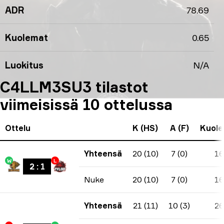
ADR
78.69
Kuolemat
0.65
Luokitus
N/A
C4LLM3SU3 tilastot
viimeisissä 10 ottelussa
Ottelu
K (HS)
A (F)
Kuol
Yhteensä
20 (10)
7 (0)
16
W
L
2
:
1
Nuke
20 (10)
7 (0)
16
Yhteensä
21 (11)
10 (3)
26