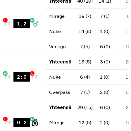
Yhteensä
40 (20)
14 (1)
3
Mirage
19 (7)
7 (1)
8
L
W
1
:
2
Nuke
14 (8)
1 (0)
12
Vertigo
7 (5)
6 (0)
18
Yhteensä
13 (5)
3 (0)
25
W
L
2
:
0
Nuke
6 (4)
1 (0)
12
Overpass
7 (1)
2 (0)
13
Yhteensä
29 (15)
6 (0)
27
L
W
0
:
2
Mirage
12 (5)
2 (0)
10