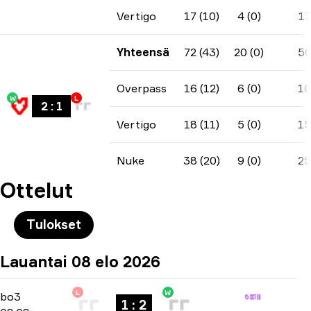
Vertigo
17 (10)
4 (0)
17
Yhteensä
72 (43)
20 (0)
5
Overpass
16 (12)
6 (0)
10
W
L
2
:
1
Vertigo
18 (11)
5 (0)
15
Nuke
38 (20)
9 (0)
25
Ottelut
Tulokset
Lauantai 08 elo 2026
L
W
Playoffs
-
bo3
bo3
1 : 2