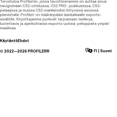
Tervetuloa Profilerriin, jossa tavoitteenamme on auttaa sinua
navigoimaan CS2-otteluissa, CS2 PRO -joukkueessa, CS2-
pelaajissa ja muissa CS2-markkinoihin liittyvissä asioissa
planeetalla. Profilerr on määränpääsi laadukkaalle esports-
sisällölle. Kirjoittajamme pyrkivät tarjoamaan tarkkoja,
luotettavia ja ajankohtaisia esports-uutisia, pelioppaita ympäri
maailmaa.
Käytäntö
Ehdot
FI
|
Suomi
©
2022—
2026
PROFILERR