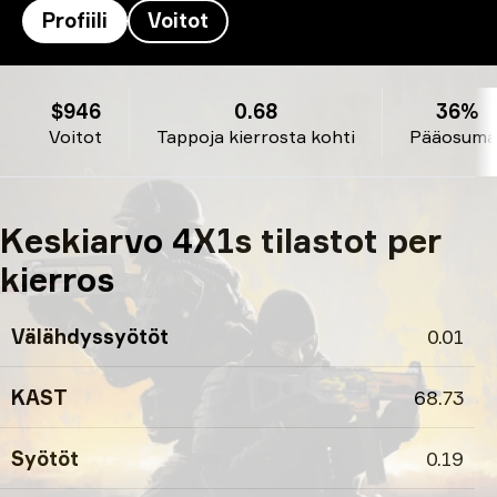
Profiili
Voitot
4X1s’s profiili
$946
0.68
36%
Voitot
Tappoja kierrosta kohti
Pääosuma
Keskiarvo 4X1s tilastot per
kierros
Välähdyssyötöt
0.01
KAST
68.73
Syötöt
0.19