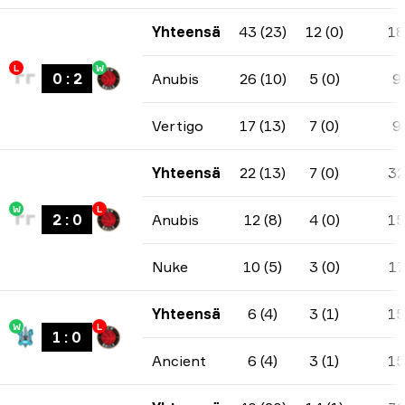
Yhteensä
43 (23)
12 (0)
18
L
W
0
:
2
Anubis
26 (10)
5 (0)
9
Vertigo
17 (13)
7 (0)
9
Yhteensä
22 (13)
7 (0)
32
W
L
2
:
0
Anubis
12 (8)
4 (0)
15
Nuke
10 (5)
3 (0)
17
Yhteensä
6 (4)
3 (1)
15
W
L
1
:
0
Ancient
6 (4)
3 (1)
15