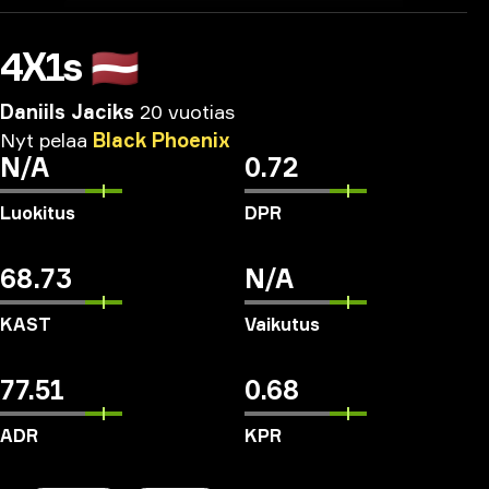
4X1s
🇱🇻
Daniils Jaciks
20 vuotias
Nyt
pelaa
Black
Phoenix
N/A
0.72
Luokitus
DPR
68.73
N/A
KAST
Vaikutus
77.51
0.68
ADR
KPR