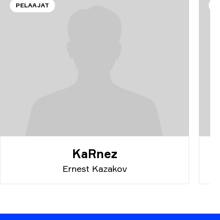
PELAAJAT
P
KaRnez
Ernest Kazakov