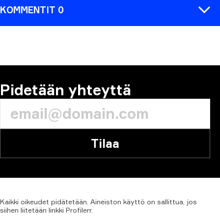
KOMMENTIT 0
KOMMENTTI
Pidetään yhteyttä
Tilaa
Kaikki
oikeudet
pidätetään.
Aineiston
käyttö
on
sallittua,
jos
siihen
liitetään
linkki
Profilerr.