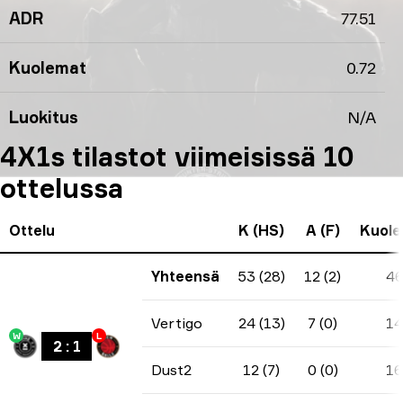
ADR
77.51
Kuolemat
0.72
Luokitus
N/A
4X1s tilastot viimeisissä 10
ottelussa
Ottelu
K (HS)
A (F)
Kuol
Yhteensä
53 (28)
12 (2)
4
Vertigo
24 (13)
7 (0)
14
W
L
2
:
1
Dust2
12 (7)
0 (0)
16