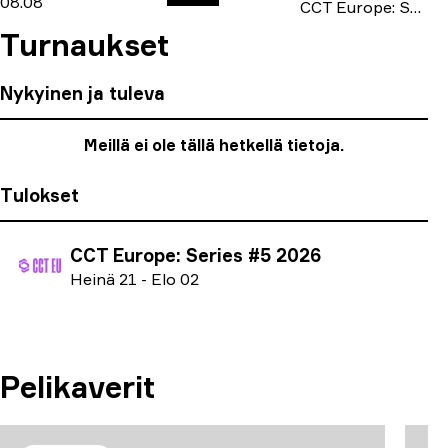
08.08
CCT Europe: Series #6 2026
Turnaukset
Nykyinen ja tuleva
Meillä ei ole tällä hetkellä tietoja.
Tulokset
CCT Europe: Series #5 2026
H
einä
21
-
E
lo
02
Pelikaverit