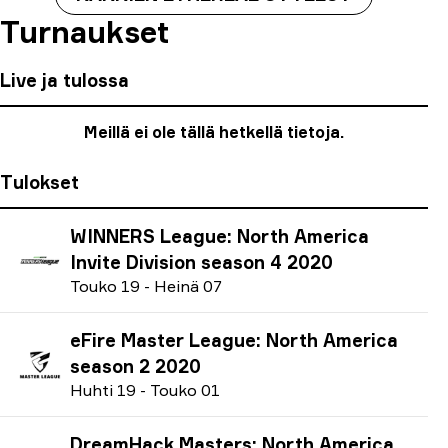
Turnaukset
Live ja tulossa
Meillä ei ole tällä hetkellä tietoja.
Tulokset
WINNERS League: North America
Invite Division season 4 2020
T
ouko
19
-
H
einä
07
eFire Master League: North America
season 2 2020
H
uhti
19
-
T
ouko
01
DreamHack Masters: North America