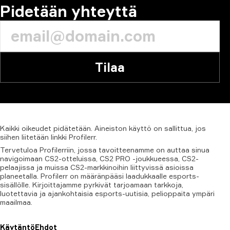
Pidetään yhteyttä
Tilaa
Kaikki
oikeudet
pidätetään.
Aineiston
käyttö
on
sallittua,
jos
siihen
liitetään
linkki
Profilerr.
Tervetuloa Profilerriin, jossa tavoitteenamme on auttaa sinua
navigoimaan CS2-otteluissa, CS2 PRO -joukkueessa, CS2-
pelaajissa ja muissa CS2-markkinoihin liittyvissä asioissa
planeetalla. Profilerr on määränpääsi laadukkaalle esports-
sisällölle. Kirjoittajamme pyrkivät tarjoamaan tarkkoja,
luotettavia ja ajankohtaisia esports-uutisia, pelioppaita ympäri
maailmaa.
Käytäntö
Ehdot