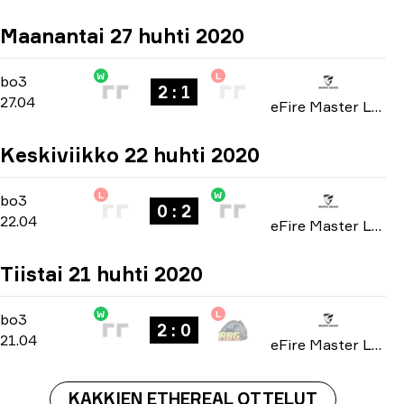
Maanantai 27 huhti 2020
W
L
Playoffs
-
bo3
bo3
2 : 1
27.04
eFire Master League: North America season 2 2020
Keskiviikko 22 huhti 2020
L
W
Group A
-
bo3
bo3
0 : 2
22.04
eFire Master League: North America season 2 2020
Tiistai 21 huhti 2020
W
L
Group A
-
bo3
bo3
2 : 0
21.04
eFire Master League: North America season 2 2020
KAKKIEN ETHEREAL OTTELUT