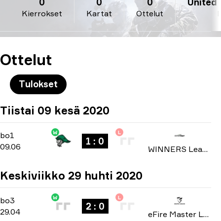
0
0
0
United S
Kierrokset
Kartat
Ottelut
Ottelut
Tulokset
Tiistai 09 kesä 2020
W
L
Group Stage
-
bo1
bo1
1 : 0
09.06
WINNERS League: North America Invite Division season 4 2020
Keskiviikko 29 huhti 2020
W
L
Playoffs
-
bo3
bo3
2 : 0
29.04
eFire Master League: North America season 2 2020