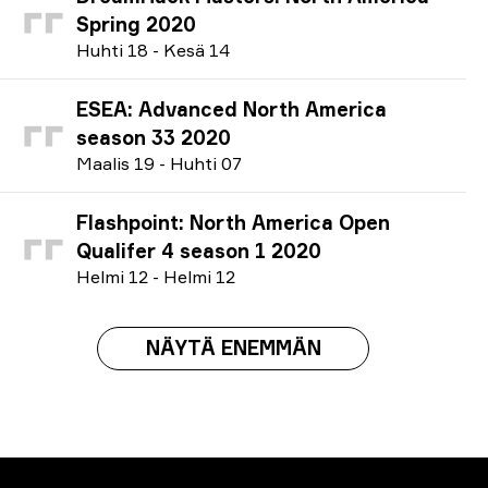
Spring 2020
H
uhti
18
-
K
esä
14
ESEA: Advanced North America
season 33 2020
M
aalis
19
-
H
uhti
07
Flashpoint: North America Open
Qualifer 4 season 1 2020
H
elmi
12
-
H
elmi
12
NÄYTÄ ENEMMÄN