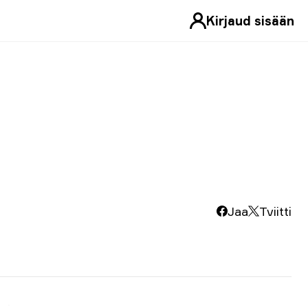
Kirjaud sisään
Jaa
Tviitti