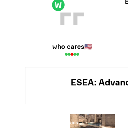
Tur
E
W
Päi
who cares
🇺🇸
ESEA: Advanc
Kartta
Anubis