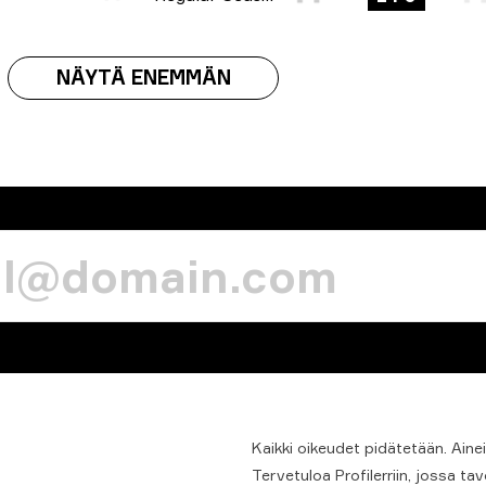
NÄYTÄ ENEMMÄN
Kaikki
oikeudet
pidätetään.
Aine
Tervetuloa Profilerriin, jossa 