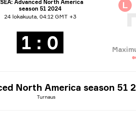
nausinfo
SEA: Advanced North America
L
season 51 2024
väystiedot
24 lokakuuta
,
04:12 GMT +3
1 : 0
Maxim
ed North America season 51 
Turnaus