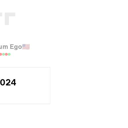
um Ego
🇺🇸
2024