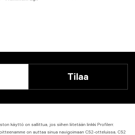
Tilaa
iston
käyttö
on
sallittua,
jos
siihen
liitetään
linkki
Profilerr.
tavoitteenamme on auttaa sinua navigoimaan CS2-otteluissa, CS2