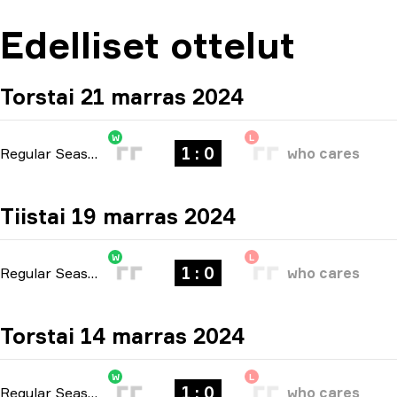
Edelliset ottelut
Torstai 21 marras 2024
W
L
1 : 0
Regular Season
-
bo1
who cares
Tiistai 19 marras 2024
W
L
1 : 0
Regular Season
-
bo1
who cares
Torstai 14 marras 2024
W
L
1 : 0
Regular Season
-
bo1
who cares