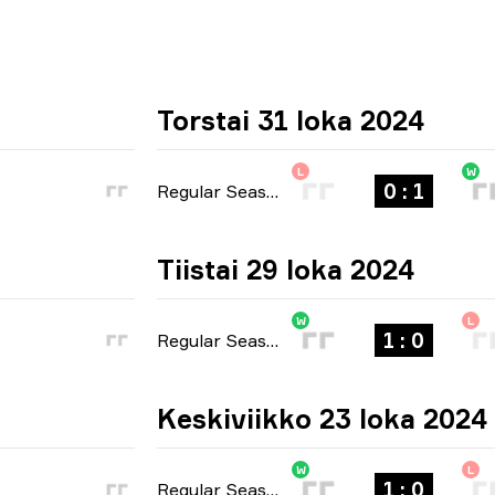
Torstai 31 loka 2024
L
W
0 : 1
Regular Season
-
bo1
Tiistai 29 loka 2024
W
L
1 : 0
Regular Season
-
bo1
Keskiviikko 23 loka 2024
W
L
1 : 0
Regular Season
-
bo1