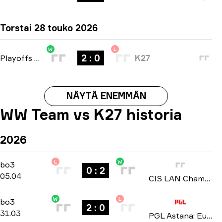
Torstai 28 touko 2026
W
L
2 : 0
Playoffs
-
bo3
K27
NÄYTÄ ENEMMÄN
WW Team vs K27 historia
2026
L
W
Playoffs
-
bo3
bo3
0 : 2
05.04
CIS LAN Championship: Season 4 2026
W
L
Playoffs
-
bo3
bo3
2 : 0
31.03
PGL Astana: European Closed Qualifier 2026