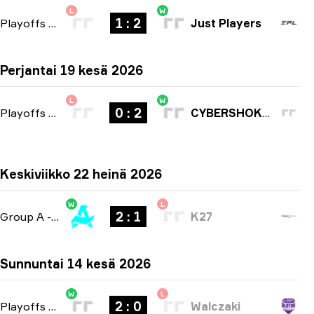
L
W
1 : 2
Playoffs
-
bo3
Just Players
Perjantai 19 kesä 2026
L
W
0 : 2
Playoffs
-
bo3
CYBERSHOKE Esports
Keskiviikko 22 heinä 2026
W
L
2 : 1
Group A
-
bo3
K27
Sunnuntai 14 kesä 2026
W
L
2 : 0
Playoffs
-
bo3
Walczaki