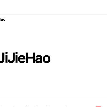
Hao
JiJieHao