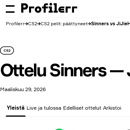
Profilerr
CS2
CS2 pelit: päättyneet
Sinners vs JiJie
CS2
Ottelu
Sinners — 
Maaliskuu 29, 2026
Yleistä
Live ja tulossa
Edelliset ottelut
Arkistoi