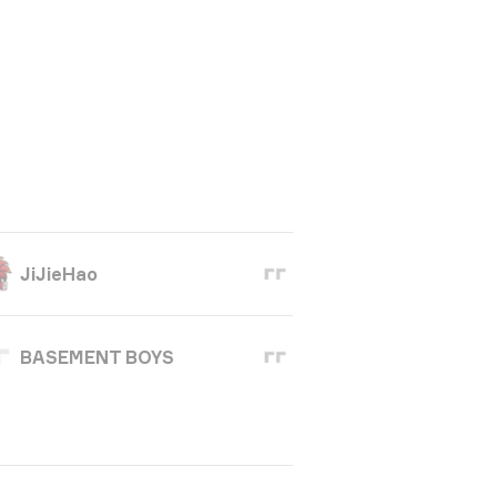
6
JiJieHao
BASEMENT BOYS