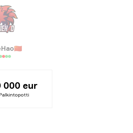
eHao
🇨🇳
 000 eur
Palkintopotti