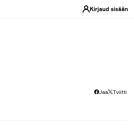
Kirjaud sisään
Jaa
Tviitti