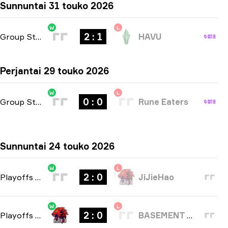
Sunnuntai 31 touko 2026
W
L
2 : 1
Group Stage
-
bo3
HAVU
Perjantai 29 touko 2026
W
L
0 : 0
Group Stage
-
bo3
Rune Eaters
Sunnuntai 24 touko 2026
W
L
2 : 0
Playoffs
-
bo3
JiJieHao
W
L
2 : 0
Playoffs
-
bo3
BASEMENT BOYS