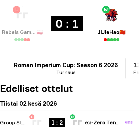
L
W
0 : 1
Rebels Gaming
🇵🇱
JiJieHao
🇨🇳
Roman Imperium Cup: Season 6 2026
12
Turnaus
Pa
Edelliset ottelut
Tiistai 02 kesä 2026
L
W
1 : 2
Group Stage
-
bo3
ex-Zero Tenacity