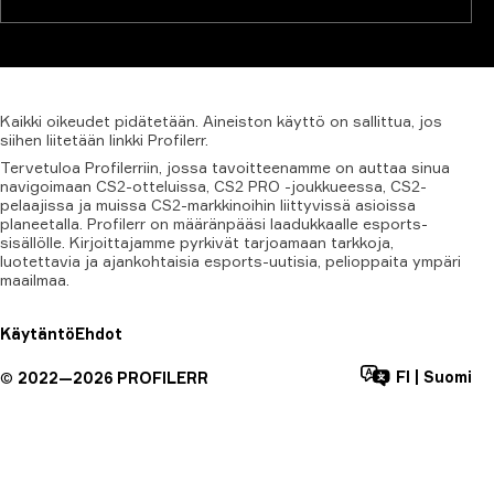
Kaikki
oikeudet
pidätetään.
Aineiston
käyttö
on
sallittua,
jos
siihen
liitetään
linkki
Profilerr.
Tervetuloa Profilerriin, jossa tavoitteenamme on auttaa sinua
navigoimaan CS2-otteluissa, CS2 PRO -joukkueessa, CS2-
pelaajissa ja muissa CS2-markkinoihin liittyvissä asioissa
planeetalla. Profilerr on määränpääsi laadukkaalle esports-
sisällölle. Kirjoittajamme pyrkivät tarjoamaan tarkkoja,
luotettavia ja ajankohtaisia esports-uutisia, pelioppaita ympäri
maailmaa.
Käytäntö
Ehdot
FI
|
Suomi
©
2022—
2026
PROFILERR