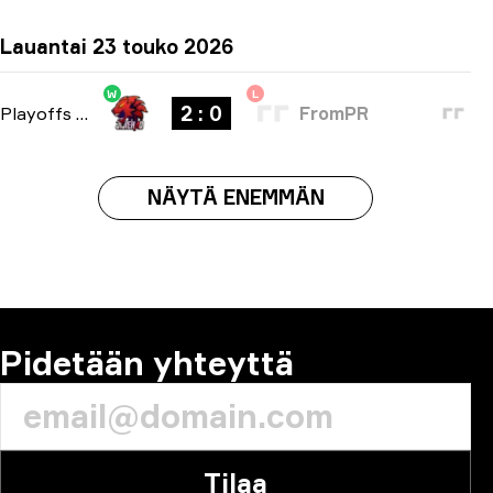
Lauantai 23 touko 2026
W
L
2 : 0
Playoffs
-
bo3
FromPR
NÄYTÄ ENEMMÄN
Pidetään yhteyttä
Tilaa