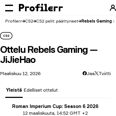
Profilerr
CS2
CS2 pelit: päättyneet
Rebels Gaming v
CS2
Ottelu
Rebels Gaming —
JiJieHao
Maaliskuu 12, 2026
Jaa
Tviitti
Yleistä
Edelliset ottelut
Turnausinfo
Roman Imperium Cup: Season 6 2026
Päiväystiedot
12 maaliskuuta
,
14:52 GMT +2