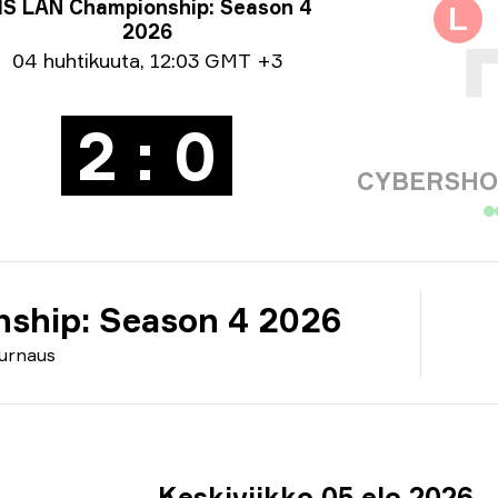
nausinfo
IS LAN Championship: Season 4
L
2026
väystiedot
04 huhtikuuta
,
12:03 GMT +3
2 : 0
CYBERSHOK
ship: Season 4 2026
urnaus
Keskiviikko 05 elo 2026