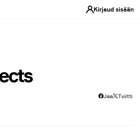
Kirjaud sisään
ects
Jaa
Tviitti