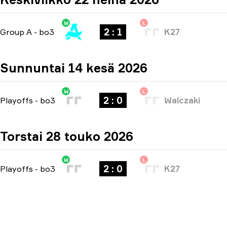
W
L
2 : 1
Group A
-
bo3
K27
Sunnuntai 14 kesä 2026
W
L
2 : 0
Playoffs
-
bo3
Walczaki
Torstai 28 touko 2026
W
L
2 : 0
Playoffs
-
bo3
K27