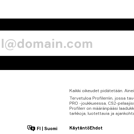
Kaikki
oikeudet
pidätetään.
Aine
Tervetuloa Profilerriin, jossa 
PRO -joukkueessa, CS2-pelaajissa
Profilerr on määränpääsi laadukk
tarkkoja, luotettavia ja ajankoht
Käytäntö
Ehdot
FI
|
Suomi