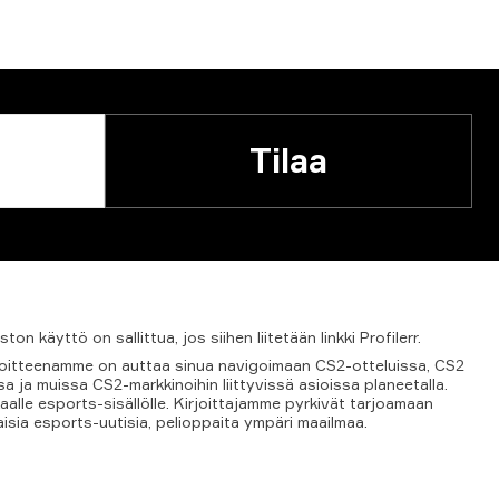
Tilaa
iston
käyttö
on
sallittua,
jos
siihen
liitetään
linkki
Profilerr.
tavoitteenamme on auttaa sinua navigoimaan CS2-otteluissa, CS2
 ja muissa CS2-markkinoihin liittyvissä asioissa planeetalla.
aalle esports-sisällölle. Kirjoittajamme pyrkivät tarjoamaan
aisia esports-uutisia, pelioppaita ympäri maailmaa.