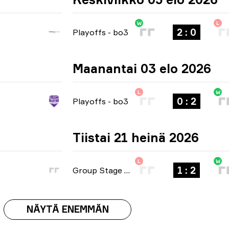
W
L
2 : 0
Playoffs
-
bo3
Maanantai 03 elo 2026
L
W
0 : 2
Playoffs
-
bo3
Tiistai 21 heinä 2026
L
W
1 : 2
Group Stage
-
bo3
NÄYTÄ ENEMMÄN