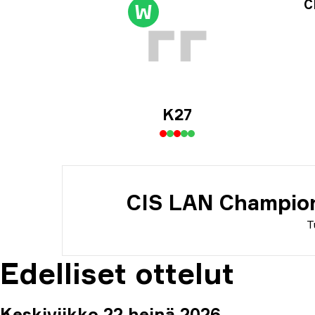
Tur
C
W
Päi
K27
CIS LAN Champion
T
Edelliset ottelut
Keskiviikko 22 heinä 2026