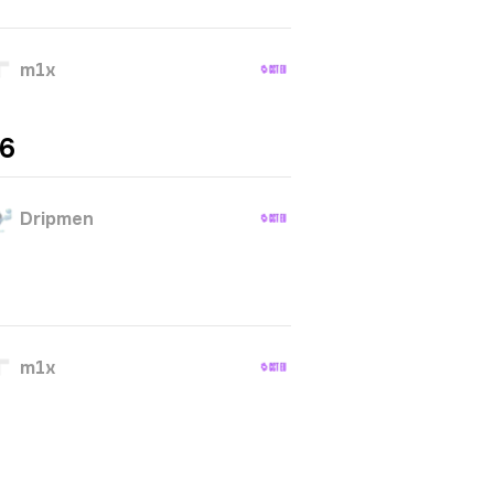
m1x
26
Dripmen
m1x