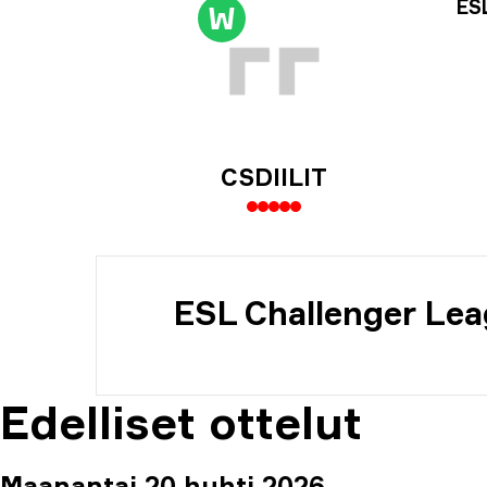
Tur
ES
W
Päi
CSDIILIT
ESL Challenger Lea
Edelliset ottelut
Maanantai 20 huhti 2026