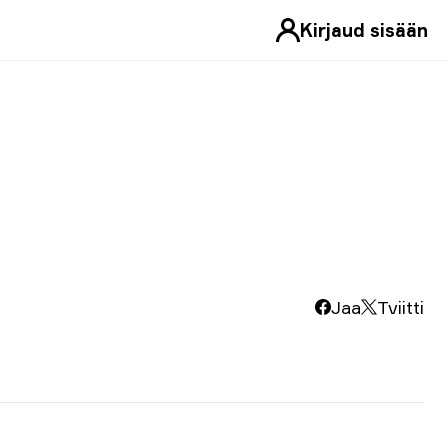
Kirjaud sisään
Jaa
Tviitti