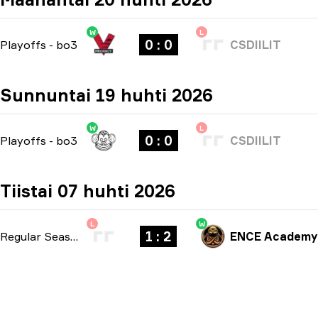
W
L
0 : 0
Playoffs
-
bo3
CSDIILIT
Sunnuntai 19 huhti 2026
W
L
0 : 0
Playoffs
-
bo3
CSDIILIT
Tiistai 07 huhti 2026
L
W
1 : 2
Regular Season
-
bo3
ENCE Academy