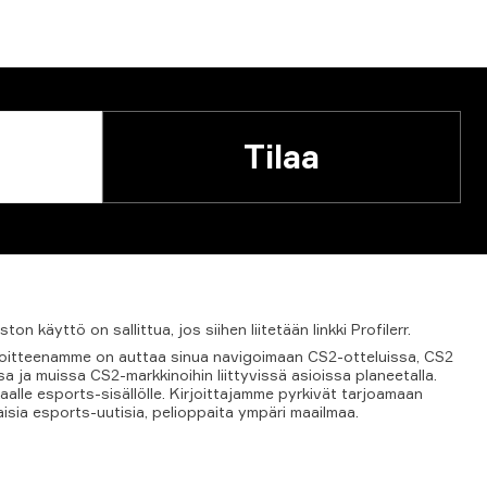
Tilaa
iston
käyttö
on
sallittua,
jos
siihen
liitetään
linkki
Profilerr.
tavoitteenamme on auttaa sinua navigoimaan CS2-otteluissa, CS2
 ja muissa CS2-markkinoihin liittyvissä asioissa planeetalla.
aalle esports-sisällölle. Kirjoittajamme pyrkivät tarjoamaan
aisia esports-uutisia, pelioppaita ympäri maailmaa.