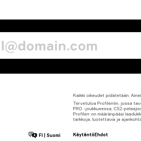
Kaikki
oikeudet
pidätetään.
Aine
Tervetuloa Profilerriin, jossa 
PRO -joukkueessa, CS2-pelaajissa
Profilerr on määränpääsi laadukk
tarkkoja, luotettavia ja ajankoht
Käytäntö
Ehdot
FI
|
Suomi