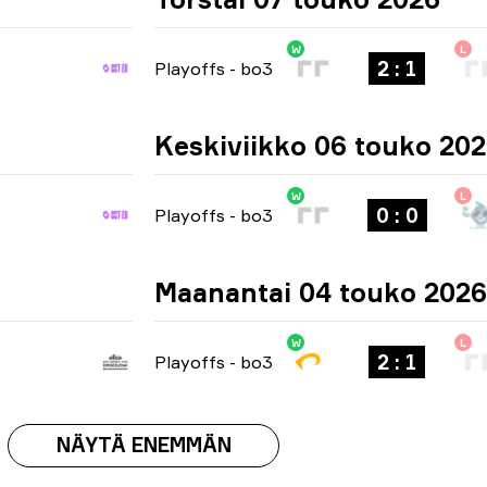
W
L
2 : 1
Playoffs
-
bo3
Keskiviikko 06 touko 20
W
L
0 : 0
Playoffs
-
bo3
Maanantai 04 touko 2026
W
L
2 : 1
Playoffs
-
bo3
NÄYTÄ ENEMMÄN