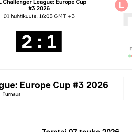
nausinfo
L Challenger League: Europe Cup
L
#3 2026
väystiedot
01 huhtikuuta
,
16:05 GMT +3
2 : 1
gue: Europe Cup #3 2026
Turnaus
Torstai 07 touko 2026