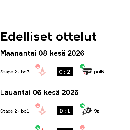
Edelliset ottelut
Maanantai 08 kesä 2026
L
W
0 : 2
Stage 2
-
bo3
paiN
Lauantai 06 kesä 2026
L
W
0 : 1
Stage 2
-
bo1
9z
W
L