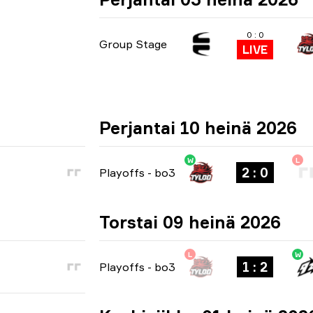
0 : 0
Group Stage
LIVE
Perjantai 10 heinä 2026
W
L
2 : 0
Playoffs
-
bo3
Torstai 09 heinä 2026
L
W
1 : 2
Playoffs
-
bo3