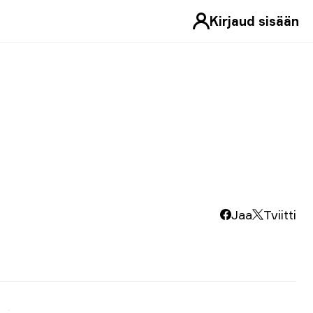
Kirjaud sisään
Jaa
Tviitti