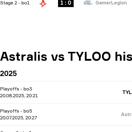
1 : 0
Stage 2
-
bo1
GamerLegion
Astralis vs TYLOO his
2025
Playoffs
-
bo3
TY
20.08.2025, 20:21
Playoffs
-
bo5
Astr
20.07.2025, 20:27