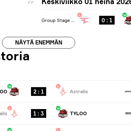
Keskiviikko 01 heinä 202
L
W
0 : 1
Group Stage
-
bo1
NÄYTÄ ENEMMÄN
toria
W
L
2 : 1
LOO
Astralis
L
W
1 : 3
alis
TYLOO
W
L