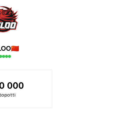
LOO
🇨🇳
70 000
topotti