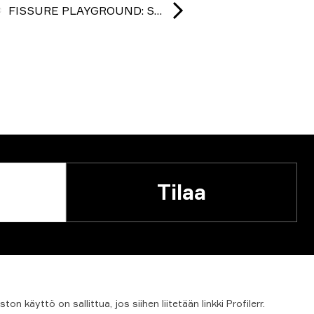
FISSURE PLAYGROUND: Season 1 2025
Tilaa
iston
käyttö
on
sallittua,
jos
siihen
liitetään
linkki
Profilerr.