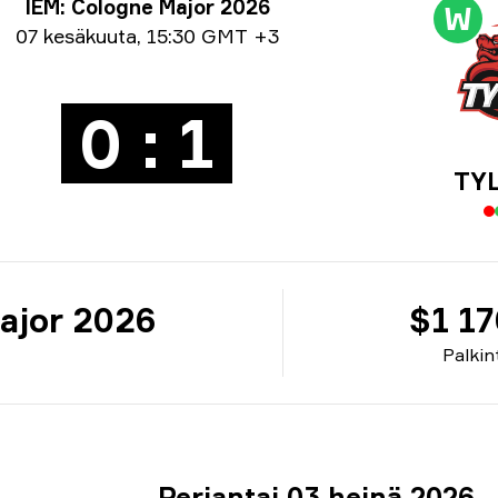
nausinfo
IEM: Cologne Major 2026
W
väystiedot
07 kesäkuuta
,
15:30 GMT +3
0 : 1
TY
ajor 2026
$1 1
Palkin
Perjantai 03 heinä 2026