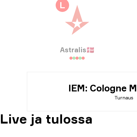
Tur
L
Päi
Astralis
🇩🇰
IEM: Cologne M
Turnaus
Live ja tulossa