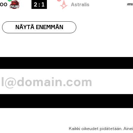
2 : 1
LOO
Astralis
NÄYTÄ ENEMMÄN
Kaikki
oikeudet
pidätetään.
Aine