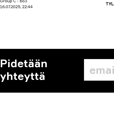
Group C
-
bo3
TY
16.07.2025, 22:44
Pidetään
yhteyttä