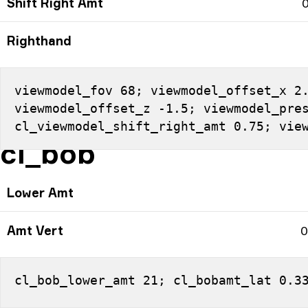
Shift Right Amt
0
Righthand
viewmodel_fov 68; viewmodel_offset_x 2.
viewmodel_offset_z -1.5; viewmodel_pres
cl_viewmodel_shift_right_amt 0.75; vie
cl_bob
Lower Amt
Amt Vert
0
cl_bob_lower_amt 21; cl_bobamt_lat 0.3