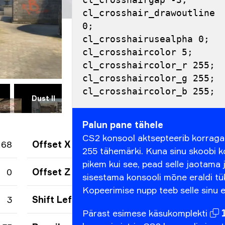
cl_crosshair_drawoutline 
0;
cl_crosshairusealpha 0;
cl_crosshaircolor 5;
cl_crosshaircolor_r 255;
cl_crosshaircolor_g 255;
cl_crosshaircolor_b 255;
Dust II
Vertigo
Ancient
T
Palun pane tähele
CS2 konsool aktsepteerib korraga
68
Offset X
255 tähemärki. Kuna sinu skoobi 
pikem kui see, pead selle jaotama 
0
Offset Z
sisestama konsooli mõne eraldi tü
Kopeerimise nupp teeb selle sinu e
3
Shift Left Amt
Pärast
esimese
käsukomplekti