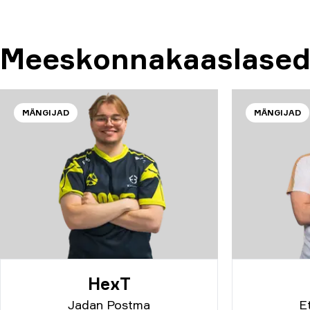
Meeskonnakaaslase
MÄNGIJAD
MÄNGIJAD
HexT
Jadan Postma
E