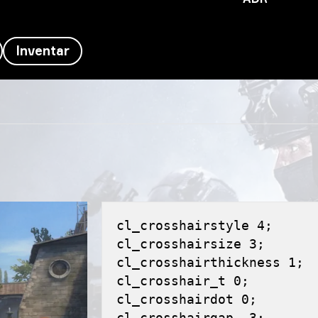
Inventar
cl_crosshairstyle 4;
cl_crosshairsize 3;
cl_crosshairthickness 1;
cl_crosshair_t 0;
cl_crosshairdot 0;
cl_crosshairgap -3;