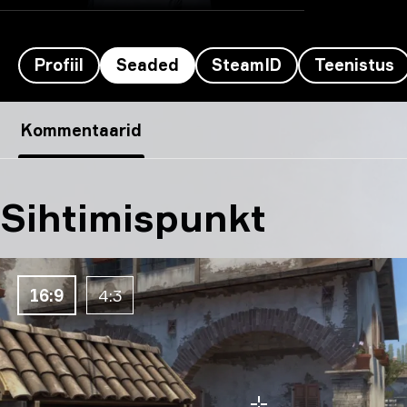
Profiil
Seaded
SteamID
Teenistus
mhL’s sätted
Kommentaarid
Sihtimispunkt
16:9
4:3