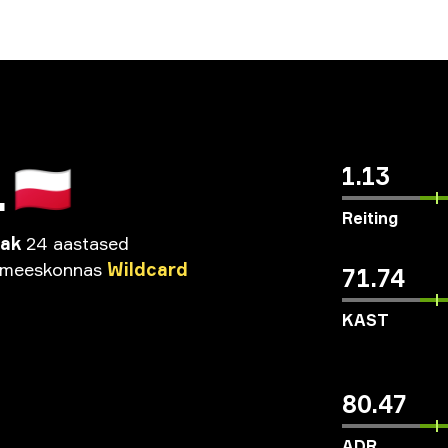
L
🇵🇱
1.13
Reiting
iak
24 aastased
meeskonnas
Wildcard
71.74
KAST
80.47
ADR