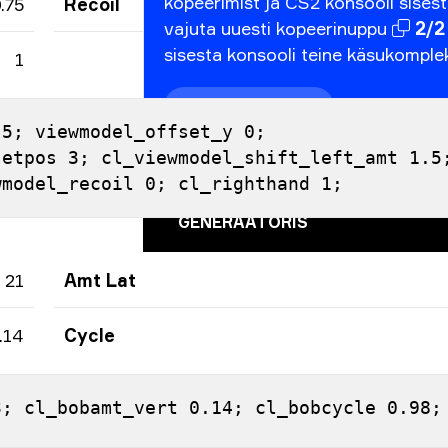
kopeerimist
ja
CS2
konsooli
sisest
.75
Recoil
vajuta
uuesti
kopeerinuppu
2/2
sisesta
konsooli
teine
käsukomplek
1
Olgu
5; viewmodel_offset_y 0; 
etpos 3; cl_viewmodel_shift_left_amt 1.5;
wmodel_recoil 0; cl_righthand 1;
PROOVI SIHTIMISPUNKTI
GENERAATORIS
21
Amt Lat
.14
Cycle
3; cl_bobamt_vert 0.14; cl_bobcycle 0.98;