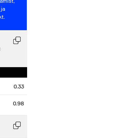
amist,
0
ja
t.
 
0.33
0.98