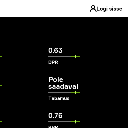
Logi sisse
0.63
DPR
Pole
saadaval
Tabamus
0.76
KPR