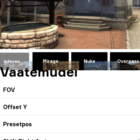
Mirage
Nuke
Overpass
Inferno
Vaatemudel
FOV
Offset Y
Presetpos