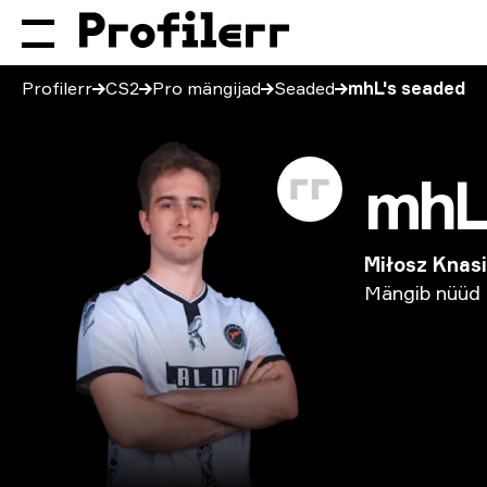
Profilerr
CS2
Pro mängijad
Seaded
mhL's seaded
mh
Miłosz Knas
Mängib
nüüd