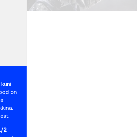
rain
Cache
 kuni
2.5
kood on
ja
-1.5
kkina.
est.
1.5
1/2