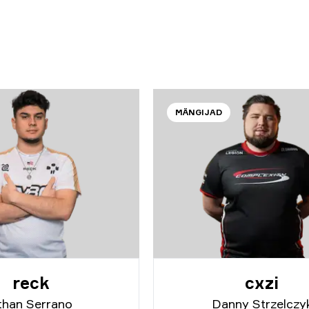
d
MÄNGIJAD
reck
cxzi
than Serrano
Danny Strzelczy