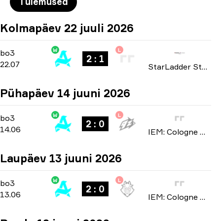
Tulemused
Kolmapäev 22 juuli 2026
W
L
Group A
-
bo3
bo3
2 : 1
22.07
StarLadder StarSeries: European Qualifier Fall 2026
Pühapäev 14 juuni 2026
W
L
Stage 3
-
bo3
bo3
2 : 0
14.06
IEM: Cologne Major 2026
Laupäev 13 juuni 2026
W
L
Stage 3
-
bo3
bo3
2 : 0
13.06
IEM: Cologne Major 2026