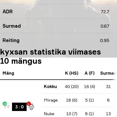
ADR
72.7
Surmad
0.67
Reiting
0.95
kyxsan statistika viimases
10 mängus
Mäng
K (HS)
A (F)
Surmad
Kokku
40 (20)
16 (4)
31
Mirage
18 (6)
5 (1)
8
W
L
3
:
0
Nuke
10 (7)
8 (1)
13