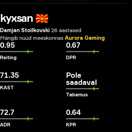
kyxsan
🇲🇰
Damjan Stoilkovski
26 aastased
Mängib
nüüd
meeskonnas
Aurora
Gaming
0.95
0.67
Reiting
DPR
71.35
Pole
saadaval
KAST
Tabamus
72.7
0.64
ADR
KPR