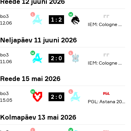
Reede 12 juuni 2026
L
W
Stage 3
-
bo3
bo3
1 : 2
12.06
IEM: Cologne Major 2026
Neljapäev 11 juuni 2026
W
L
Stage 3
-
bo3
bo3
2 : 0
11.06
IEM: Cologne Major 2026
Reede 15 mai 2026
W
L
Playoffs
-
bo3
bo3
2 : 0
15.05
PGL: Astana 2026
Kolmapäev 13 mai 2026
L
W