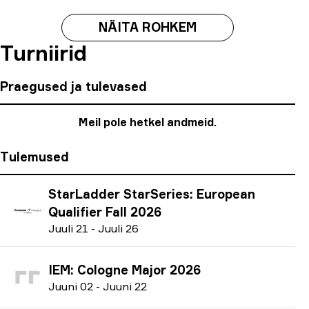
NÄITA ROHKEM
Turniirid
Praegused ja tulevased
Meil pole hetkel andmeid.
Tulemused
StarLadder StarSeries: European
Qualifier Fall 2026
J
uuli
21
-
J
uuli
26
IEM: Cologne Major 2026
J
uuni
02
-
J
uuni
22