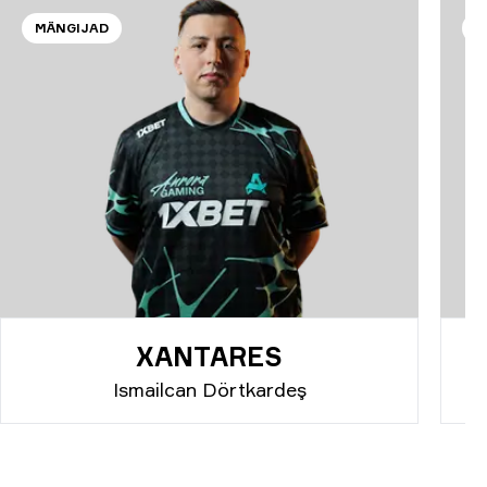
MÄNGIJAD
M
XANTARES
Ismailcan Dörtkardeş