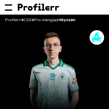
Profilerr
CS2
Pro mängijad
kyxsan