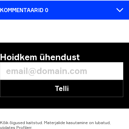
KOMMENTAARID 0
KOMMENTAAR
Hoidkem ühendust
Telli
Kõik
õigused
kaitstud.
Materjalide
kasutamine
on
lubatud,
viidates
Profilerr
.