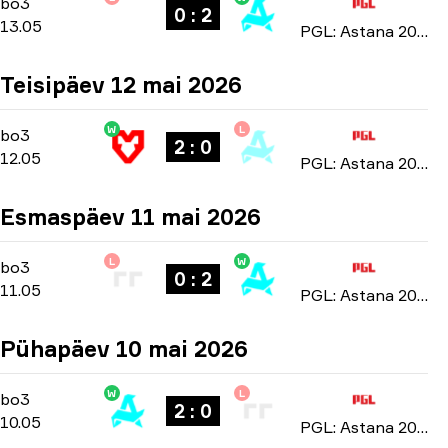
Group Stage
-
bo3
bo3
0 : 2
13.05
PGL: Astana 2026
Teisipäev 12 mai 2026
W
L
Group Stage
-
bo3
bo3
2 : 0
12.05
PGL: Astana 2026
Esmaspäev 11 mai 2026
L
W
Group Stage
-
bo3
bo3
0 : 2
11.05
PGL: Astana 2026
Pühapäev 10 mai 2026
W
L
Group Stage
-
bo3
bo3
2 : 0
10.05
PGL: Astana 2026