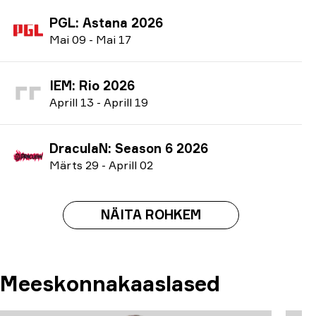
PGL: Astana 2026
M
ai
09
-
M
ai
17
IEM: Rio 2026
A
prill
13
-
A
prill
19
DraculaN: Season 6 2026
M
ärts
29
-
A
prill
02
NÄITA ROHKEM
Meeskonnakaaslased