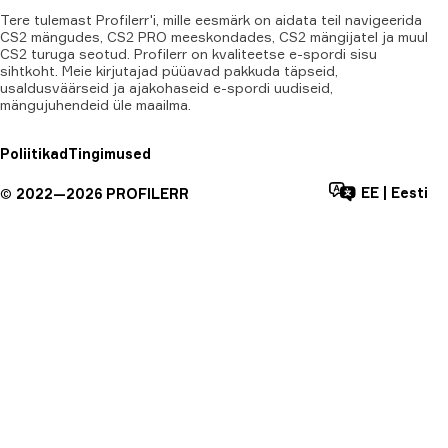
Tere tulemast Profilerr'i, mille eesmärk on aidata teil navigeerida
CS2 mängudes, CS2 PRO meeskondades, CS2 mängijatel ja muul
CS2 turuga seotud. Profilerr on kvaliteetse e-spordi sisu
sihtkoht. Meie kirjutajad püüavad pakkuda täpseid,
usaldusväärseid ja ajakohaseid e-spordi uudiseid,
mängujuhendeid üle maailma.
Poliitikad
Tingimused
EE
|
Eesti
©
2022—
2026
PROFILERR