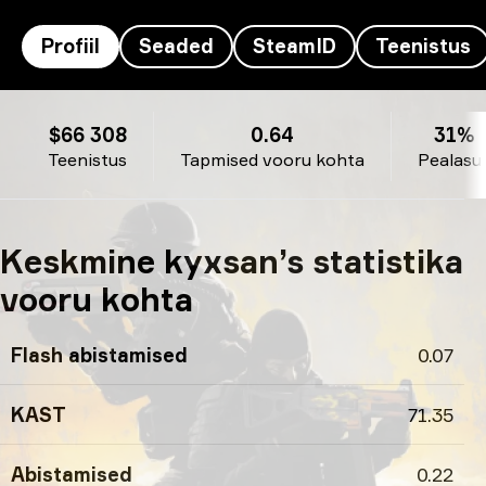
Profiil
Seaded
SteamID
Teenistus
kyxsan’s profiil
$66 308
0.64
31%
Teenistus
Tapmised vooru kohta
Pealasu
Keskmine kyxsan’s statistika
vooru kohta
Flash abistamised
0.07
KAST
71.35
Abistamised
0.22