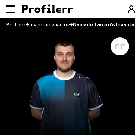
Profilerr
Inventari väärtus
Kamado Tanjirō's Inventa