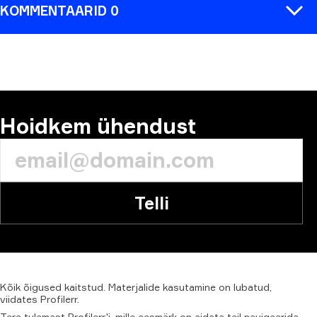
KOMMENTAARID 0
KOMMENTAAR
Hoidkem ühendust
Telli
Kõik
õigused
kaitstud.
Materjalide
kasutamine
on
lubatud,
viidates
Profilerr
.
Tere tulemast Profilerr'i, mille eesmärk on aidata teil navigeerida