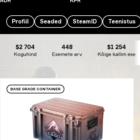
ADR
KPR
Profiil
Seaded
SteamID
Teenistus
Kursy’s Inventar - Kamado Tanjirō
$2 704
448
$1 254
Koguhind
Esemete arv
Kõige kallim ese
BASE GRADE CONTAINER