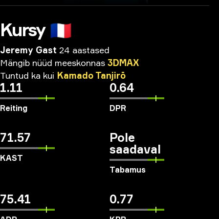
Kursy
🇫🇷
Jeremy Gast
24 aastased
Mängib
nüüd
meeskonnas
3DMAX
Tuntud
ka
kui
Kamado
Tanjirō
1.11
0.64
Reiting
DPR
71.57
Pole
saadaval
KAST
Tabamus
75.41
0.77