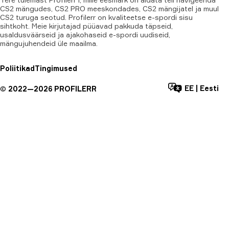
CS2 mängudes, CS2 PRO meeskondades, CS2 mängijatel ja muul
CS2 turuga seotud. Profilerr on kvaliteetse e-spordi sisu
sihtkoht. Meie kirjutajad püüavad pakkuda täpseid,
usaldusväärseid ja ajakohaseid e-spordi uudiseid,
mängujuhendeid üle maailma.
Poliitikad
Tingimused
EE
|
Eesti
©
2022—
2026
PROFILERR