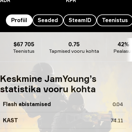
ADR
KPR
Profiil
Seaded
SteamID
Teenistus
JamYoung’s profiil
$67 705
0.75
42%
Teenistus
Tapmised vooru kohta
Pealasu
Keskmine JamYoung’s
statistika vooru kohta
Flash abistamised
0.04
KAST
74.11