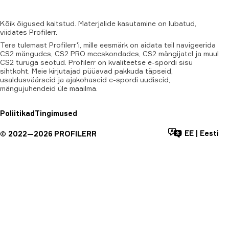
Kõik
õigused
kaitstud.
Materjalide
kasutamine
on
lubatud,
viidates
Profilerr
.
Tere tulemast Profilerr'i, mille eesmärk on aidata teil navigeerida
CS2 mängudes, CS2 PRO meeskondades, CS2 mängijatel ja muul
CS2 turuga seotud. Profilerr on kvaliteetse e-spordi sisu
sihtkoht. Meie kirjutajad püüavad pakkuda täpseid,
usaldusväärseid ja ajakohaseid e-spordi uudiseid,
mängujuhendeid üle maailma.
Poliitikad
Tingimused
EE
|
Eesti
©
2022—
2026
PROFILERR