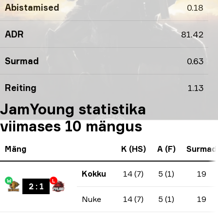
Abistamised
0.18
ADR
81.42
Surmad
0.63
Reiting
1.13
JamYoung statistika
viimases 10 mängus
Mäng
K (HS)
A (F)
Surmad
Kokku
14 (7)
5 (1)
19
W
L
2
:
1
Nuke
14 (7)
5 (1)
19