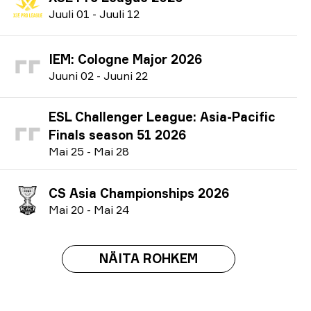
J
uuli
01
-
J
uuli
12
IEM: Cologne Major 2026
J
uuni
02
-
J
uuni
22
ESL Challenger League: Asia-Pacific
Finals season 51 2026
M
ai
25
-
M
ai
28
CS Asia Championships 2026
M
ai
20
-
M
ai
24
NÄITA ROHKEM