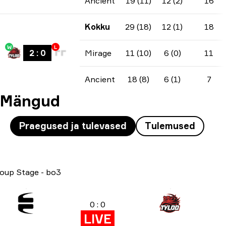
Ancient
19 (11)
12 (2)
16
Kokku
29 (18)
12 (1)
18
W
L
2
:
0
Mirage
11 (10)
6 (0)
11
Ancient
18 (8)
6 (1)
7
Mängud
Praegused ja tulevased
Tulemused
oup Stage
-
bo3
0 : 0
LIVE