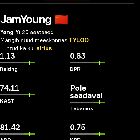
JamYoung
🇨🇳
Yang Yi
25 aastased
Mängib
nüüd
meeskonnas
TYLOO
Tuntud
ka
kui
sirius
1.13
0.63
Reiting
DPR
74.11
Pole
saadaval
KAST
Tabamus
81.42
0.75