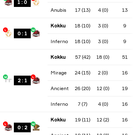
1
:
0
Anubis
17 (13)
4 (0)
13
Kokku
18 (10)
3 (0)
9
L
W
0
:
1
Inferno
18 (10)
3 (0)
9
Kokku
57 (42)
18 (0)
51
Mirage
24 (15)
2 (0)
16
W
L
2
:
1
Ancient
26 (20)
12 (0)
19
Inferno
7 (7)
4 (0)
16
Kokku
19 (11)
12 (2)
16
L
W
0
:
2