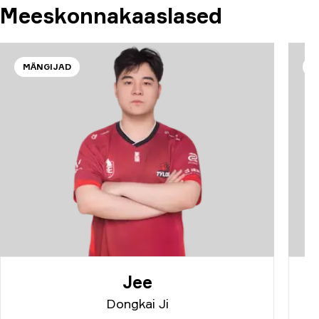
Meeskonnakaaslased
MÄNGIJAD
M
Jee
Dongkai Ji