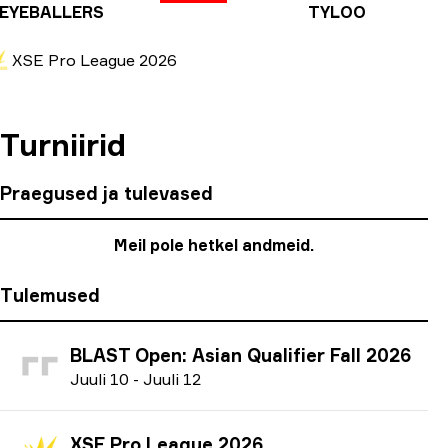
EYEBALLERS
TYLOO
XSE Pro League 2026
Turniirid
Praegused ja tulevased
Meil pole hetkel andmeid.
Tulemused
BLAST Open: Asian Qualifier Fall 2026
J
uuli
10
-
J
uuli
12
XSE Pro League 2026