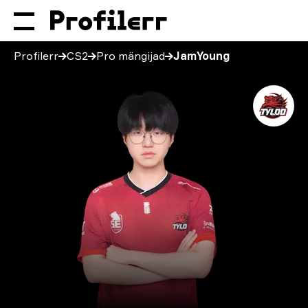
Profilerr
CS2
Pro mängijad
JamYoung