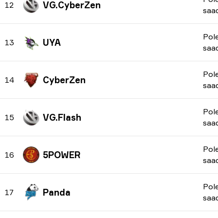
VG.CyberZen
12
saa
Pol
UYA
13
saa
Pol
CyberZen
14
saa
Pol
VG.Flash
15
saa
Pol
5POWER
16
saa
Pol
Panda
17
saa