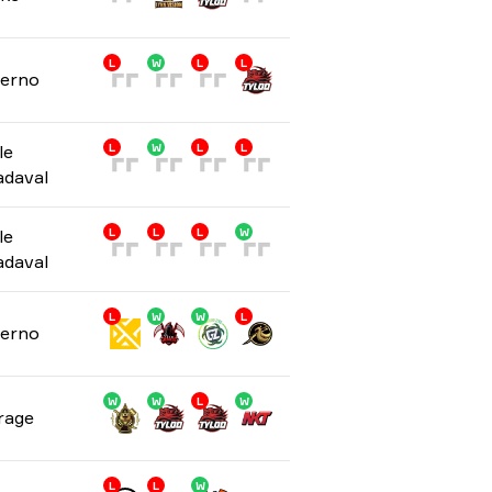
L
W
L
L
ferno
le
L
W
L
L
adaval
le
L
L
L
W
adaval
L
W
W
L
ferno
W
W
L
W
rage
L
L
W