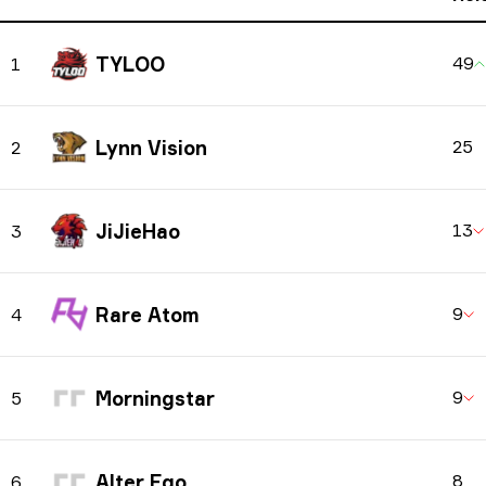
TYLOO
49
1
Lynn Vision
25
2
JiJieHao
13
3
Rare Atom
9
4
Morningstar
9
5
Alter Ego
8
6