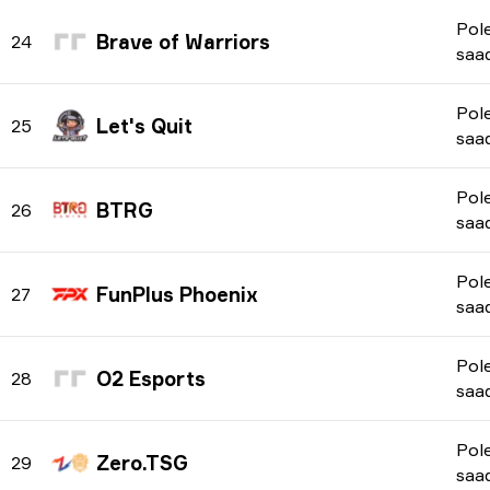
Pol
Brave of Warriors
24
saa
Pol
Let's Quit
25
saa
Pol
BTRG
26
saa
Pol
FunPlus Phoenix
27
saa
Pol
O2 Esports
28
saa
Pol
Zero.TSG
29
saa