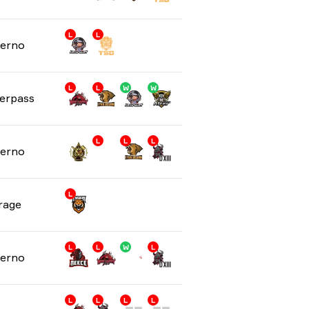
L
L
ferno
L
L
W
W
erpass
D
L
L
L
ferno
L
rage
L
L
W
L
ferno
L
L
L
L