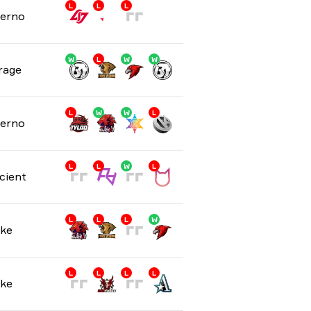
L
L
L
ferno
W
L
W
W
rage
L
W
W
L
ferno
L
L
W
L
cient
L
L
L
W
ke
L
L
L
L
ke