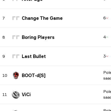
Change The Game
6
7
Boring Players
4
8
Last Bullet
3
9
Pol
BOOT-d[S]
10
saa
Pol
ViCi
11
saa
Pol