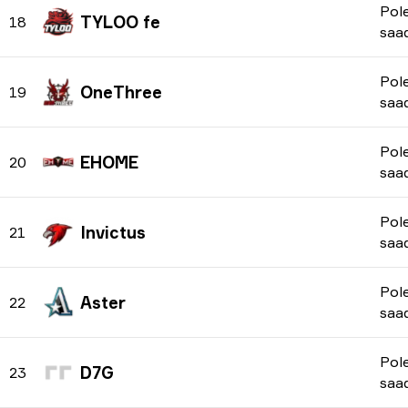
Pol
TYLOO fe
18
saa
Pol
OneThree
19
saa
Pol
EHOME
20
saa
Pol
Invictus
21
saa
Pol
Aster
22
saa
Pol
D7G
23
saa