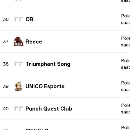
saa
Pol
OB
36
saa
Pol
Reece
37
saa
Pol
Triumphant Song
38
saa
Pol
UNICO Esports
39
saa
Pol
Punch Quest Club
40
saa
Pol