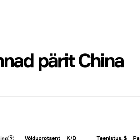
nad pärit China
Võiduprotsent
K/D
Teenistus
, $
Pa
ting