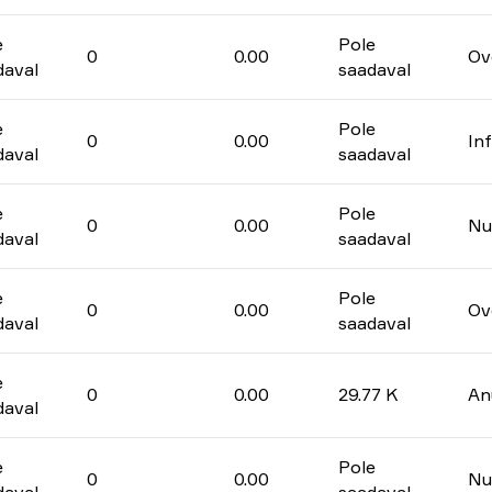
e
Pole
0
0.00
Ov
daval
saadaval
e
Pole
0
0.00
In
daval
saadaval
e
Pole
0
0.00
Nu
daval
saadaval
e
Pole
0
0.00
Ov
daval
saadaval
e
0
0.00
29.77 K
An
daval
e
Pole
0
0.00
Nu