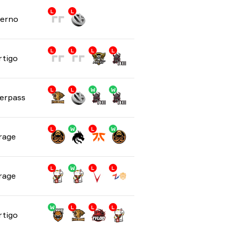
L
L
ferno
L
L
L
L
rtigo
L
L
W
W
erpass
L
W
L
W
rage
L
W
L
L
rage
W
L
L
L
rtigo