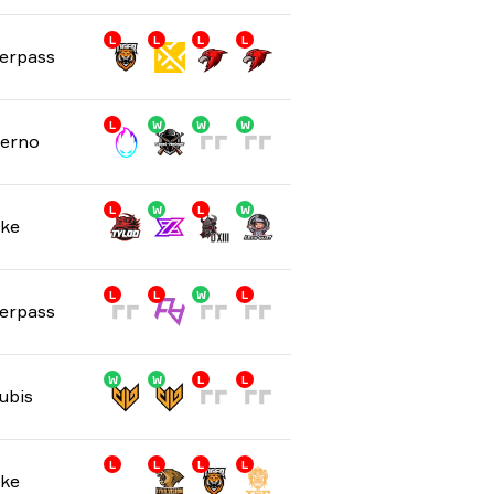
L
L
L
L
erpass
L
W
W
W
ferno
L
W
L
W
ke
L
L
W
L
erpass
W
W
L
L
ubis
L
L
L
L
ke