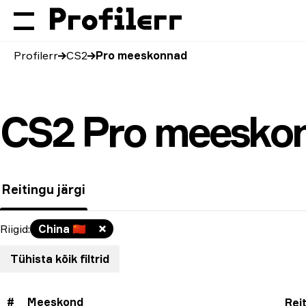
Profilerr
CS2
Pro meeskonnad
CS2 Pro meeskon
Reitingu järgi
Riigid
:
China
🇨🇳
Tühista kõik filtrid
#
Meeskond
Rei