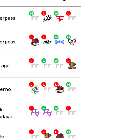
W
L
W
L
erpass
L
L
W
W
erpass
L
W
W
L
rage
L
L
L
W
ferno
le
L
W
W
L
adaval
L
L
L
W
ke