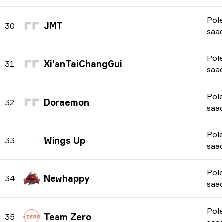
Pol
JMT
30
saa
Pol
Xi'anTaiChangGui
31
saa
Pol
Doraemon
32
saa
Pol
Wings Up
33
saa
Pol
Newhappy
34
saa
Pol
Team Zero
35