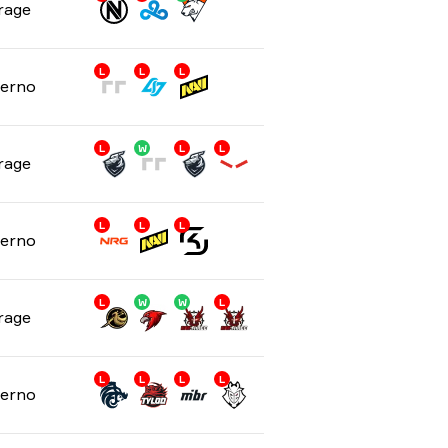
rage
L
L
L
ferno
L
W
L
L
rage
L
L
L
ferno
L
W
W
L
rage
L
L
L
L
ferno