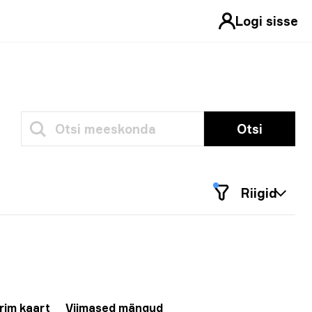
Logi sisse
Otsi
Riigid
rim kaart
Viimased mängud