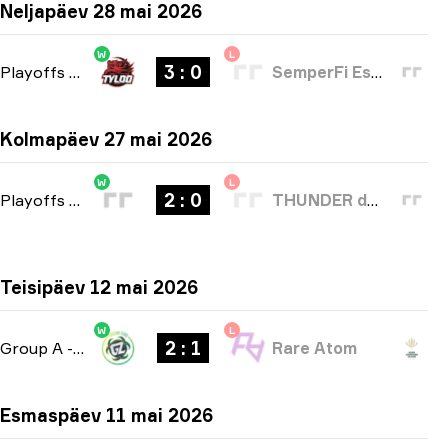
Neljapäev 28 mai 2026
W
L
3 : 0
Playoffs
-
bo5
SemperFi Esports
Kolmapäev 27 mai 2026
W
L
2 : 0
Playoffs
-
bo3
THUNDER dOWNUNDER
Teisipäev 12 mai 2026
W
L
2 : 1
Group A
-
bo3
Rare Atom
Esmaspäev 11 mai 2026