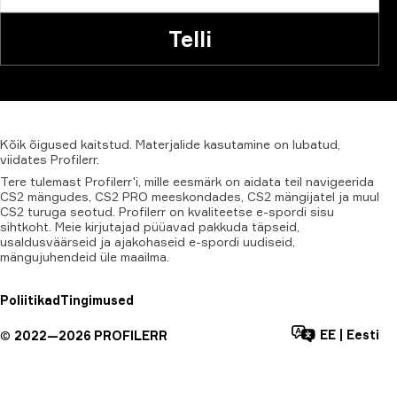
Telli
Kõik
õigused
kaitstud.
Materjalide
kasutamine
on
lubatud,
viidates
Profilerr
.
Tere tulemast Profilerr'i, mille eesmärk on aidata teil navigeerida
CS2 mängudes, CS2 PRO meeskondades, CS2 mängijatel ja muul
CS2 turuga seotud. Profilerr on kvaliteetse e-spordi sisu
sihtkoht. Meie kirjutajad püüavad pakkuda täpseid,
usaldusväärseid ja ajakohaseid e-spordi uudiseid,
mängujuhendeid üle maailma.
Poliitikad
Tingimused
EE
|
Eesti
©
2022—
2026
PROFILERR