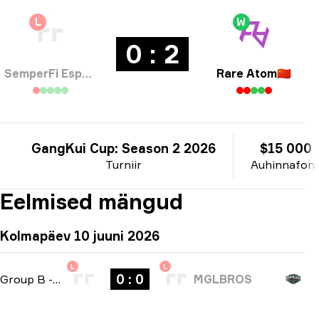
L
W
0 : 2
SemperFi Esports
Rare Atom
🇨🇳
GangKui Cup: Season 2 2026
$15 000
Turniir
Auhinnafon
Eelmised mängud
Kolmapäev 10 juuni 2026
L
L
0 : 0
Group B
-
bo3
MGLBROS