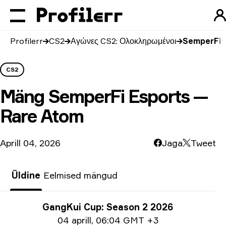
Profilerr
CS2
Αγώνες CS2: Ολοκληρωμένοι
SemperFi 
CS2
Mäng
SemperFi Esports —
Rare Atom
Aprill 04, 2026
Jaga
Tweet
Üldine
Eelmised mängud
Turniiri info
GangKui Cup: Season 2 2026
Ημερομηνία
04 aprill
,
06:04 GMT +3