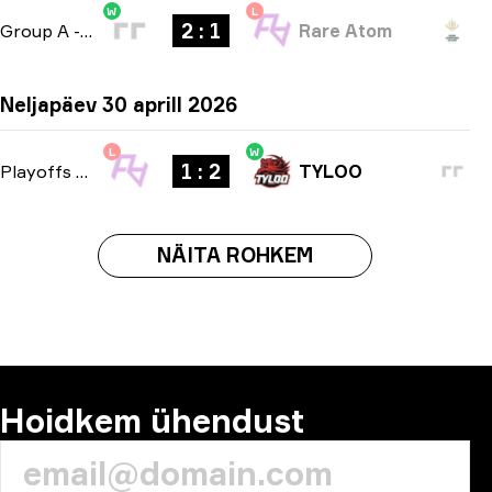
W
L
2 : 1
Group A
-
bo3
Rare Atom
Neljapäev 30 aprill 2026
L
W
1 : 2
Playoffs
-
bo3
TYLOO
NÄITA ROHKEM
Hoidkem ühendust