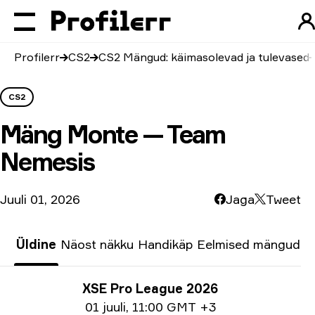
Profilerr
CS2
CS2 Mängud: käimasolevad ja tulevased
CS2
Mäng
Monte — Team
Nemesis
Juuli 01, 2026
Jaga
Tweet
Üldine
Näost näkku
Handikäp
Eelmised mängud
Turniiri info
XSE Pro League 2026
Ημερομηνία
01 juuli
,
11:00 GMT +3