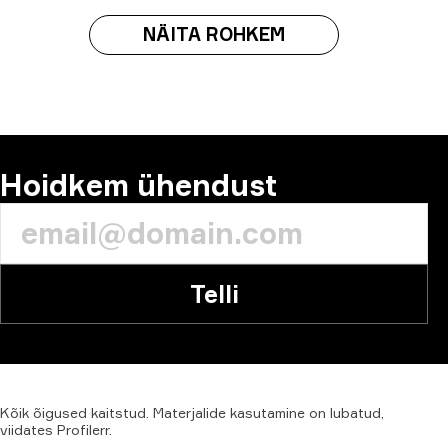
NÄITA ROHKEM
Hoidkem ühendust
Telli
Kõik
õigused
kaitstud.
Materjalide
kasutamine
on
lubatud,
viidates
Profilerr
.