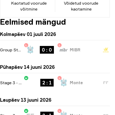
Kaotatud voorude
Võidetud voorude
võitmine
kaotamine
Eelmised mängud
Kolmapäev 01 juuli 2026
L
L
0 : 0
Group Stage
-
bo1
MIBR
Pühapäev 14 juuni 2026
W
L
2 : 1
Stage 3
-
bo3
Monte
Laupäev 13 juuni 2026
W
L