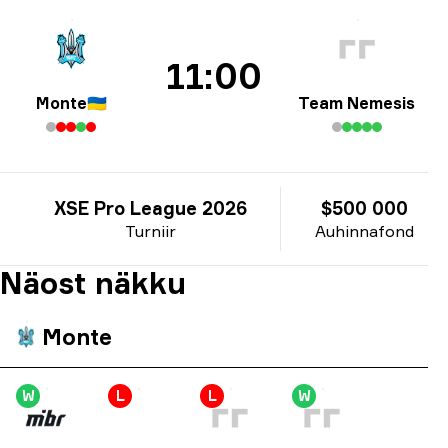
11:00
Monte
🇺🇦
Team Nemesis
XSE Pro League 2026
$500 000
Turniir
Auhinnafond
Näost näkku
Monte
W
L
L
W