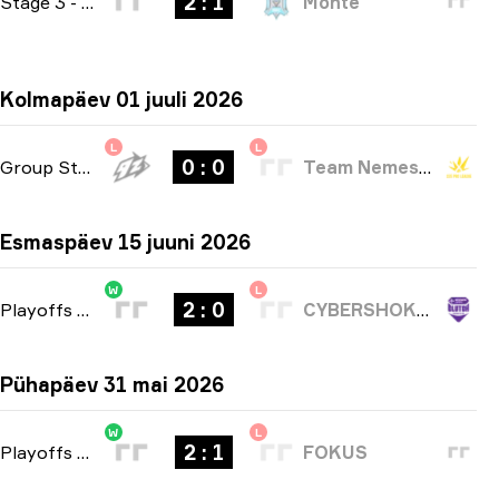
2 : 1
Stage 3
-
bo3
Monte
Kolmapäev 01 juuli 2026
L
L
0 : 0
Group Stage
-
bo1
Team Nemesis
Esmaspäev 15 juuni 2026
W
L
2 : 0
Playoffs
-
bo3
CYBERSHOKE Esports
Pühapäev 31 mai 2026
W
L
2 : 1
Playoffs
-
bo3
FOKUS