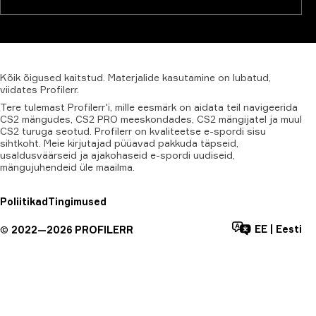
Kõik
õigused
kaitstud.
Materjalide
kasutamine
on
lubatud,
viidates
Profilerr
.
Tere tulemast Profilerr'i, mille eesmärk on aidata teil navigeerida
CS2 mängudes, CS2 PRO meeskondades, CS2 mängijatel ja muul
CS2 turuga seotud. Profilerr on kvaliteetse e-spordi sisu
sihtkoht. Meie kirjutajad püüavad pakkuda täpseid,
usaldusväärseid ja ajakohaseid e-spordi uudiseid,
mängujuhendeid üle maailma.
Poliitikad
Tingimused
EE
|
Eesti
©
2022—
2026
PROFILERR