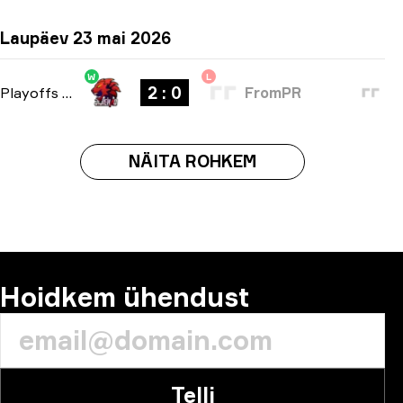
Laupäev 23 mai 2026
W
L
2 : 0
Playoffs
-
bo3
FromPR
NÄITA ROHKEM
Hoidkem ühendust
Telli