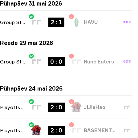
Pühapäev 31 mai 2026
W
L
2 : 1
Group Stage
-
bo3
HAVU
Reede 29 mai 2026
W
L
0 : 0
Group Stage
-
bo3
Rune Eaters
Pühapäev 24 mai 2026
W
L
2 : 0
Playoffs
-
bo3
JiJieHao
W
L
2 : 0
Playoffs
-
bo3
BASEMENT BOYS