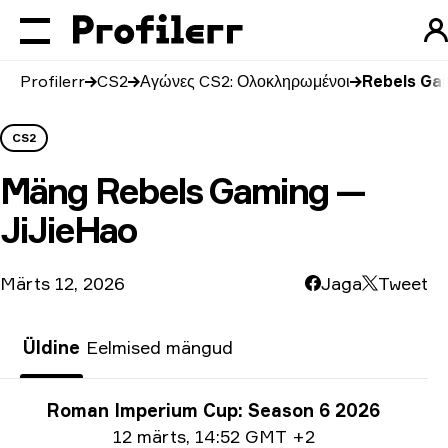
Profilerr
CS2
Αγώνες CS2: Ολοκληρωμένοι
Rebels Gam
CS2
Mäng
Rebels Gaming —
JiJieHao
Märts 12, 2026
Jaga
Tweet
Üldine
Eelmised mängud
Turniiri info
Roman Imperium Cup: Season 6 2026
Ημερομηνία
12 märts
,
14:52 GMT +2