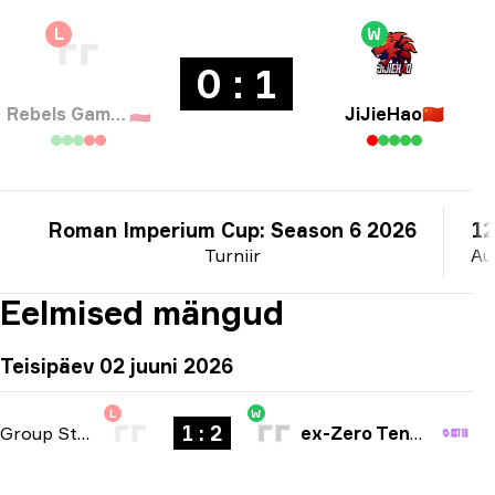
L
W
0 : 1
Rebels Gaming
🇵🇱
JiJieHao
🇨🇳
Roman Imperium Cup: Season 6 2026
12
Turniir
Au
Eelmised mängud
Teisipäev 02 juuni 2026
L
W
1 : 2
Group Stage
-
bo3
ex-Zero Tenacity