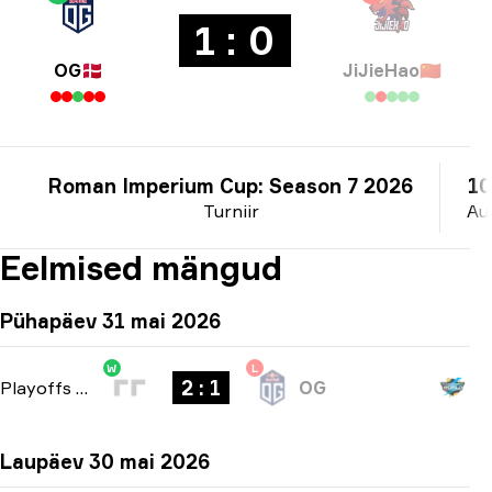
1 : 0
OG
🇩🇰
JiJieHao
🇨🇳
Roman Imperium Cup: Season 7 2026
10
Turniir
Au
Eelmised mängud
Pühapäev 31 mai 2026
W
L
2 : 1
Playoffs
-
bo3
OG
Laupäev 30 mai 2026