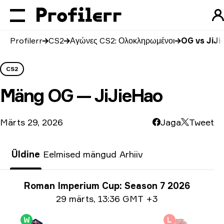
Profilerr
CS2
Αγώνες CS2: Ολοκληρωμένοι
OG vs JiJ
CS2
Mäng
OG — JiJieHao
Märts 29, 2026
Jaga
Tweet
Üldine
Eelmised mängud
Arhiiv
Turniiri info
Roman Imperium Cup: Season 7 2026
Ημερομηνία
29 märts
,
13:36 GMT +3
W
L