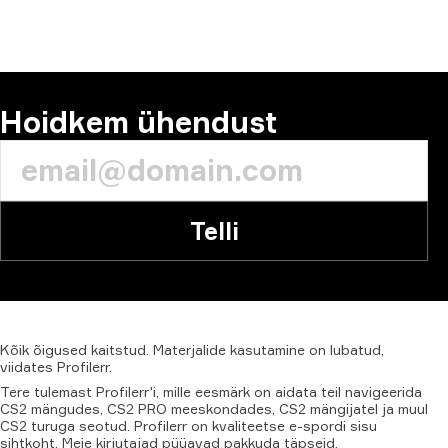
Hoidkem ühendust
Telli
Kõik
õigused
kaitstud.
Materjalide
kasutamine
on
lubatud,
viidates
Profilerr
.
Tere tulemast Profilerr'i, mille eesmärk on aidata teil navigeerida
CS2 mängudes, CS2 PRO meeskondades, CS2 mängijatel ja muul
CS2 turuga seotud. Profilerr on kvaliteetse e-spordi sisu
sihtkoht. Meie kirjutajad püüavad pakkuda täpseid,