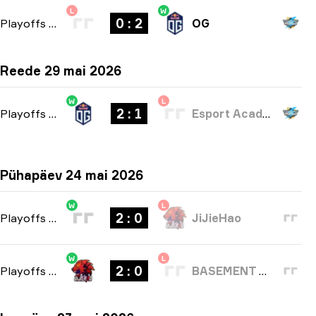
L
W
0 : 2
Playoffs
-
bo3
OG
Reede 29 mai 2026
W
L
2 : 1
Playoffs
-
bo3
Esport Academy Copenhagen
Pühapäev 24 mai 2026
W
L
2 : 0
Playoffs
-
bo3
JiJieHao
W
L
2 : 0
Playoffs
-
bo3
BASEMENT BOYS