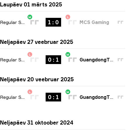
Laupäev 01 märts 2025
W
L
1 : 0
Regular Season
-
bo1
MCS Gaming
Neljapäev 27 veebruar 2025
L
W
0 : 1
Regular Season
-
bo1
GuangdongTigers
Neljapäev 20 veebruar 2025
L
W
0 : 1
Regular Season
-
bo1
GuangdongTigers
Neljapäev 31 oktoober 2024