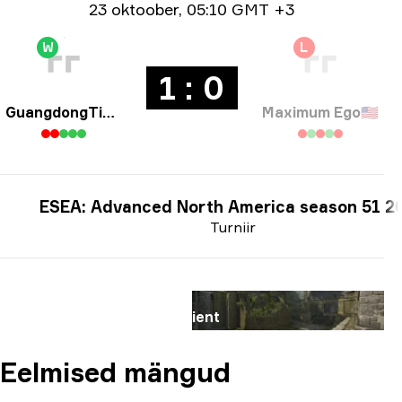
Ημερομηνία
23 oktoober
,
05:10 GMT +3
W
L
1 : 0
GuangdongTigers
Maximum Ego
🇺🇸
ESEA: Advanced North America season 51 2
Turniir
Kaart
Ancient
Eelmised mängud