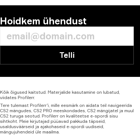
Hoidkem ühendust
Telli
Kõik
õigused
kaitstud.
Materjalide
kasutamine
on
lubatud,
viidates
Profilerr
.
Tere tulemast Profilerr'i, mille eesmärk on aidata teil navigeerida
CS2 mängudes, CS2 PRO meeskondades, CS2 mängijatel ja muul
CS2 turuga seotud. Profilerr on kvaliteetse e-spordi sisu
sihtkoht. Meie kirjutajad püüavad pakkuda täpseid,
usaldusväärseid ja ajakohaseid e-spordi uudiseid,
mängujuhendeid üle maailma.