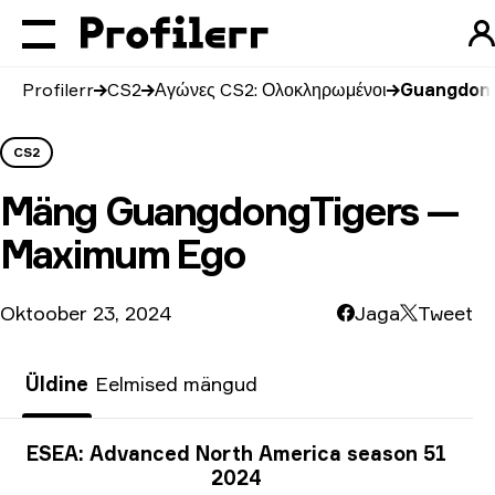
Profilerr
CS2
Αγώνες CS2: Ολοκληρωμένοι
Guangdong
CS2
Mäng
GuangdongTigers —
Maximum Ego
Oktoober 23, 2024
Jaga
Tweet
Üldine
Eelmised mängud
Turniiri info
ESEA: Advanced North America season 51
2024