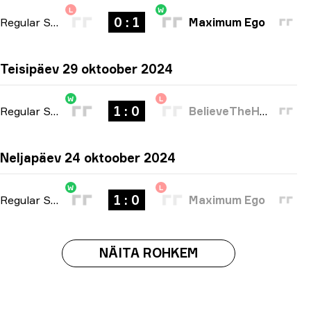
L
W
0 : 1
Regular Season
-
bo1
Maximum Ego
Teisipäev 29 oktoober 2024
W
L
1 : 0
Regular Season
-
bo1
BelieveTheHype
Neljapäev 24 oktoober 2024
W
L
1 : 0
Regular Season
-
bo1
Maximum Ego
NÄITA ROHKEM