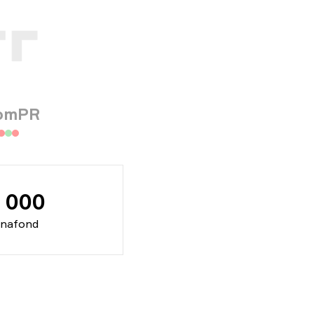
omPR
 000
nnafond