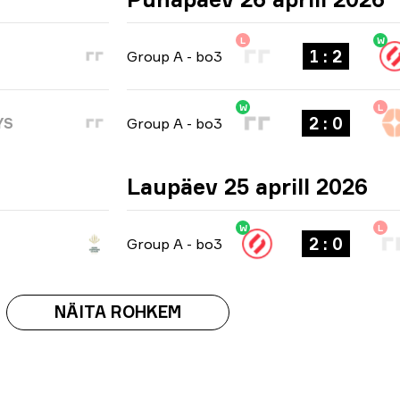
L
W
1 : 2
Group A
-
bo3
W
L
2 : 0
YS
Group A
-
bo3
Laupäev 25 aprill 2026
W
L
2 : 0
Group A
-
bo3
NÄITA ROHKEM