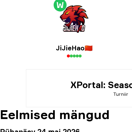
Turn
W
Ημε
JiJieHao
🇨🇳
XPortal: Seas
Turniir
Eelmised mängud
Pühapäev 24 mai 2026