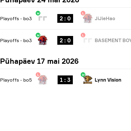
W
L
2 : 0
Playoffs
-
bo3
JiJieHao
W
L
2 : 0
Playoffs
-
bo3
BASEMENT BO
Pühapäev 17 mai 2026
L
W
1 : 3
Playoffs
-
bo5
Lynn Vision