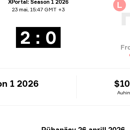
iiri info
XPortal: Season 1 2026
L
ρομηνία
23 mai
,
15:47 GMT +3
2 : 0
Fr
on 1 2026
$10
Auhi
Pühapäev 26 aprill 2026