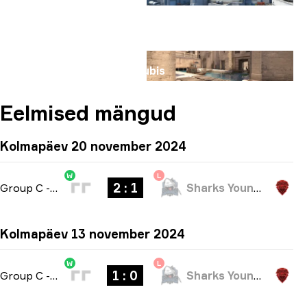
Kaart
Anubis
Eelmised mängud
Kolmapäev 20 november 2024
W
L
2 : 1
Group C
-
bo3
Sharks Youngsters
Kolmapäev 13 november 2024
W
L
1 : 0
Group C
-
bo1
Sharks Youngsters