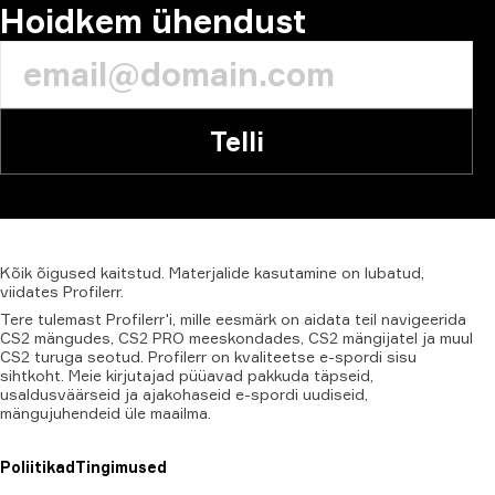
Hoidkem ühendust
Telli
Kõik
õigused
kaitstud.
Materjalide
kasutamine
on
lubatud,
viidates
Profilerr
.
Tere tulemast Profilerr'i, mille eesmärk on aidata teil navigeerida
CS2 mängudes, CS2 PRO meeskondades, CS2 mängijatel ja muul
CS2 turuga seotud. Profilerr on kvaliteetse e-spordi sisu
sihtkoht. Meie kirjutajad püüavad pakkuda täpseid,
usaldusväärseid ja ajakohaseid e-spordi uudiseid,
mängujuhendeid üle maailma.
Poliitikad
Tingimused