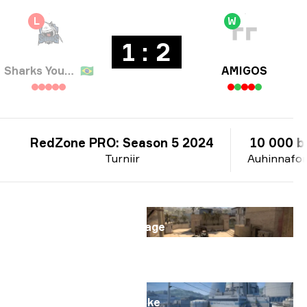
L
W
1 : 2
Sharks Youngsters
🇧🇷
AMIGOS
RedZone PRO: Season 5 2024
10 000 br
Turniir
Auhinnafo
Kaart
Mirage
Kaart
Nuke