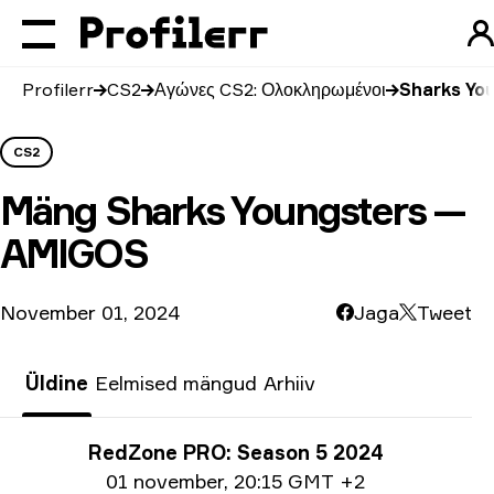
Profilerr
CS2
Αγώνες CS2: Ολοκληρωμένοι
Sharks Yo
CS2
Mäng
Sharks Youngsters —
AMIGOS
November 01, 2024
Jaga
Tweet
Üldine
Eelmised mängud
Arhiiv
Turniiri info
RedZone PRO: Season 5 2024
Ημερομηνία
01 november
,
20:15 GMT +2