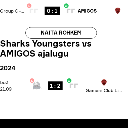
L
W
0 : 1
Group C
-
bo1
AMIGOS
NÄITA ROHKEM
Sharks Youngsters vs
AMIGOS ajalugu
2024
L
W
Group A
-
bo3
bo3
1 : 2
21.09
Gamers Club Liga Série A: September 2024