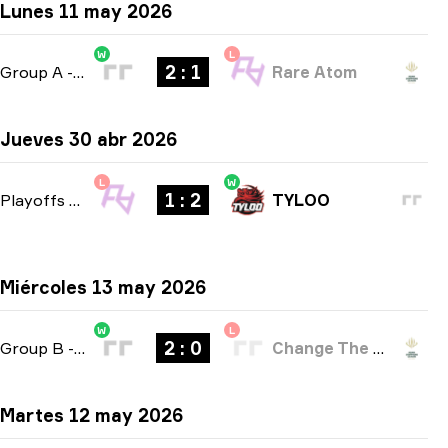
Lunes 11 may 2026
W
L
2 : 1
Group A
-
bo3
Rare Atom
Jueves 30 abr 2026
L
W
1 : 2
Playoffs
-
bo3
TYLOO
Miércoles 13 may 2026
W
L
2 : 0
Group B
-
bo3
Change The Game
Martes 12 may 2026