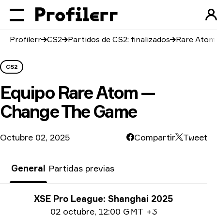
Profilerr
CS2
Partidos de CS2: finalizados
Rare Atom
CS2
Equipo
Rare Atom —
Change The Game
Octubre 02, 2025
Compartir
Tweet
General
Partidas previas
Información del torneo
XSE Pro League: Shanghai 2025
Información de la fecha
02 octubre
,
12:00 GMT +3