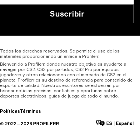
Suscribir
Todos
los
derechos
reservados.
Se
permite
el
uso
de
los
materiales
proporcionando
un
enlace
a
Profilerr.
Bienvenido a Profilerr, donde nuestro objetivo es ayudarte a
navegar por CS2. CS2 por partidos, CS2 Pro por equipos,
jugadores y otros relacionados con el mercado de CS2 en el
planeta. Profilerr es su destino de referencia para contenido de
esports de calidad. Nuestros escritores se esfuerzan por
brindar noticias precisas, confiables y oportunas sobre
deportes electrónicos, guías de juego de todo el mundo.
Políticas
Términos
ES
|
Español
©
2022—
2026
PROFILERR