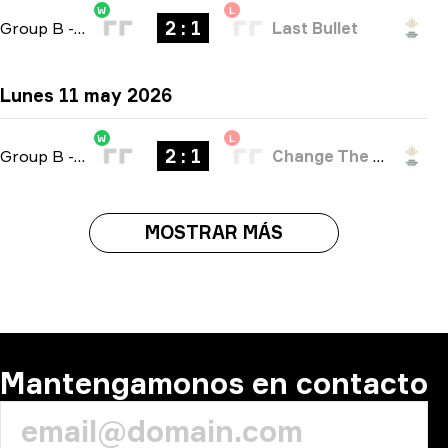
W
L
2 : 1
Group B
-
bo3
Last Bullet
Lunes 11 may 2026
W
L
2 : 1
Group B
-
bo3
Change The Game
MOSTRAR MÁS
Mantengamonos en contacto