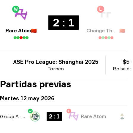
W
L
2 : 1
Rare Atom
🇨🇳
Change The Game
🇨🇳
XSE Pro League: Shanghai 2025
$5 
Torneo
Bolsa de
Partidas previas
Martes 12 may 2026
W
L
2 : 1
Group A
-
bo3
Rare Atom