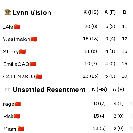
Lynn Vision
K (HS)
A (F)
D
z4kr
🇨🇳
20 (6)
3 (2)
11
Westmelon
🇨🇳
18 (13)
9 (4)
12
Starry
🇨🇳
11 (8)
4 (1)
13
EmiliaQAQ
🇨🇳
10 (7)
4 (0)
15
C4LLM3SU3
🇨🇳
23 (13)
5 (0)
10
Unsettled Resentment
K (HS)
A (F)
rage
🇨🇳
10 (7)
4 (1)
1
Risk
🇨🇳
15 (4)
2 (0)
1
Miami
🇨🇳
13 (5)
2 (0)
1