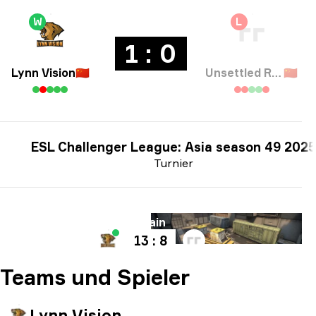
W
L
1 : 0
Lynn Vision
🇨🇳
Unsettled Resentment
🇨🇳
ESL Challenger League: Asia season 49 2025
Turnier
Karte
Train
13 : 8
Teams und Spieler
Lynn Vision