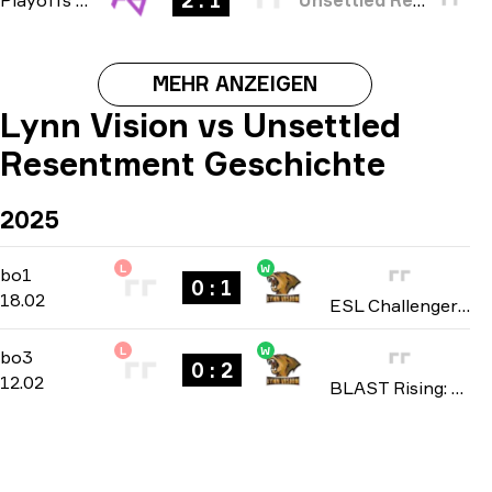
2 : 1
MEHR ANZEIGEN
Lynn Vision vs Unsettled
Resentment Geschichte
2025
L
W
Regular Season
-
bo1
bo1
0 : 1
18.02
ESL Challenger League: Asia season 49 2025
L
W
Playoffs
-
bo3
bo3
0 : 2
12.02
BLAST Rising: Asia Spring 2025