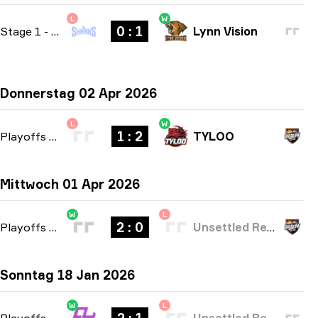
L
W
0 : 1
Stage 1
-
bo1
Lynn Vision
Donnerstag 02 Apr 2026
L
W
1 : 2
Playoffs
-
bo3
TYLOO
Mittwoch 01 Apr 2026
W
L
2 : 0
Playoffs
-
bo3
Unsettled Resentment
Sonntag 18 Jan 2026
W
L
Playoffs
-
bo3
Unsettled Resentment