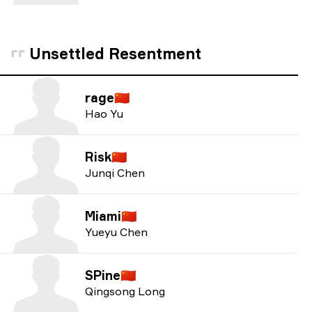
Unsettled Resentment
rage
🇨🇳
Hao Yu
Risk
🇨🇳
Junqi Chen
Miami
🇨🇳
Yueyu Chen
SPine
🇨🇳
Qingsong Long