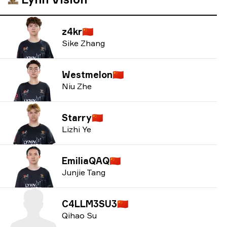
z4kr
🇨🇳
Sike Zhang
Westmelon
🇨🇳
Niu Zhe
Starry
🇨🇳
Lizhi Ye
EmiliaQAQ
🇨🇳
Junjie Tang
C4LLM3SU3
🇨🇳
Qihao Su