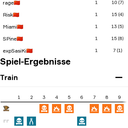
rage
🇨🇳
1
10 (7)
Risk
🇨🇳
1
15 (4)
Miami
🇨🇳
1
13 (5)
SPine
🇨🇳
1
15 (8)
expSasiKi
🇨🇳
1
7 (1)
Spiel-Ergebnisse
Train
1
2
3
4
5
6
7
8
9