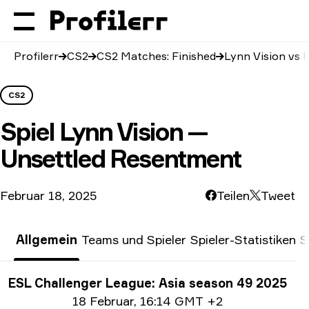
Profilerr
CS2
CS2 Matches: Finished
Lynn Vision vs
CS2
Spiel
Lynn Vision —
Unsettled Resentment
Februar 18, 2025
Teilen
Tweet
Allgemein
Teams und Spieler
Spieler-Statistiken
S
Turnier-Informationen
ESL Challenger League: Asia season 49 2025
Date info
18 Februar
,
16:14 GMT +2