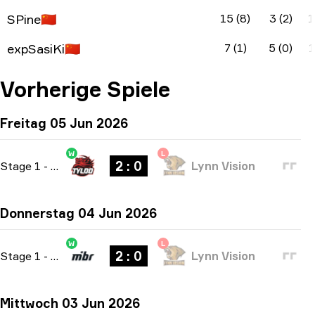
SPine
🇨🇳
15 (8)
3 (2)
1
expSasiKi
🇨🇳
7 (1)
5 (0)
1
Vorherige Spiele
Freitag 05 Jun 2026
W
L
2 : 0
Stage 1
-
bo3
Lynn Vision
Donnerstag 04 Jun 2026
W
L
2 : 0
Stage 1
-
bo3
Lynn Vision
Mittwoch 03 Jun 2026