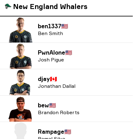
New England Whalers
ben1337
🇺🇸
Ben Smith
PwnAlone
🇺🇸
Josh Pigue
djay
🇨🇦
Jonathan Dallal
bew
🇺🇸
Brandon Roberts
Rampage
🇺🇸
Ramal Silva