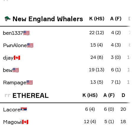
New England Whalers
K (HS)
A (F)
D
ben1337
🇺🇸
22 (12)
4 (2)
7
PwnAlone
🇺🇸
15 (4)
4 (3)
8
djay
🇨🇦
24 (8)
3 (0)
1
bew
🇺🇸
19 (13)
6 (1)
1
Rampage
🇺🇸
13 (5)
7 (1)
1
ETHEREAL
K (HS)
A (F)
D
Lacore
🇷🇸
6 (4)
6 (0)
20
Magowi
🇨🇦
12 (4)
5 (1)
18