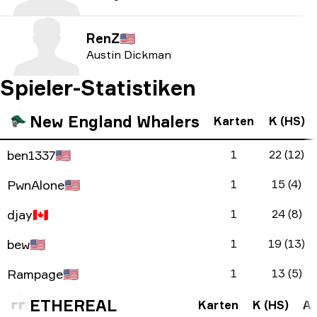
RenZ
🇺🇸
Austin Dickman
Spieler-Statistiken
New England Whalers
Karten
K (HS)
ben1337
🇺🇸
1
22 (12)
PwnAlone
🇺🇸
1
15 (4)
djay
🇨🇦
1
24 (8)
bew
🇺🇸
1
19 (13)
Rampage
🇺🇸
1
13 (5)
ETHEREAL
Karten
K (HS)
A 