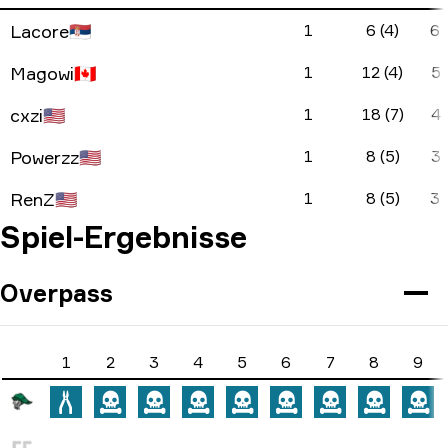
Lacore
🇷🇸
1
6 (4)
6 
Magowi
🇨🇦
1
12 (4)
5 
cxzi
🇺🇸
1
18 (7)
4 
Powerzz
🇺🇸
1
8 (5)
3 
RenZ
🇺🇸
1
8 (5)
3 
Spiel-Ergebnisse
Overpass
1
2
3
4
5
6
7
8
9