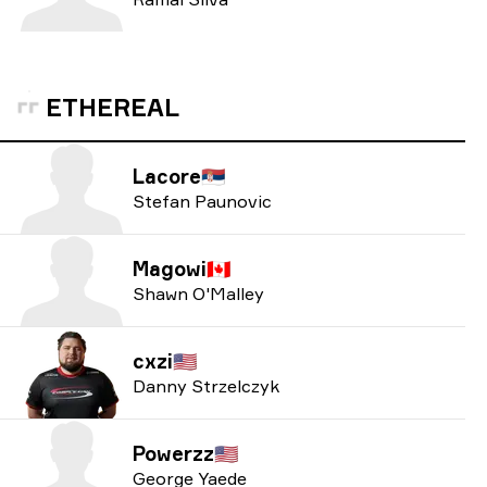
ETHEREAL
Lacore
🇷🇸
Stefan Paunovic
Magowi
🇨🇦
Shawn O'Malley
cxzi
🇺🇸
Danny Strzelczyk
Powerzz
🇺🇸
George Yaede