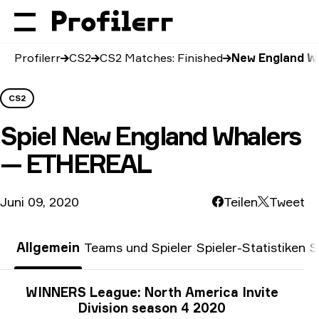
Profilerr
CS2
CS2 Matches: Finished
New England W
CS2
Spiel
New England Whalers
— ETHEREAL
Juni 09, 2020
Teilen
Tweet
Allgemein
Teams und Spieler
Spieler-Statistiken
S
Turnier-Informationen
WINNERS League: North America Invite
Division season 4 2020