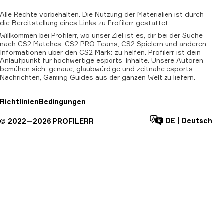
Alle
Rechte
vorbehalten.
Die
Nutzung
der
Materialien
ist
durch
die
Bereitstellung
eines
Links
zu
Profilerr
gestattet.
Willkommen bei Profilerr, wo unser Ziel ist es, dir bei der Suche
nach CS2 Matches, CS2 PRO Teams, CS2 Spielern und anderen
Informationen über den CS2 Markt zu helfen. Profilerr ist dein
Anlaufpunkt für hochwertige esports-Inhalte. Unsere Autoren
bemühen sich, genaue, glaubwürdige und zeitnahe esports
Nachrichten, Gaming Guides aus der ganzen Welt zu liefern.
Richtlinien
Bedingungen
DE
|
Deutsch
©
2022—
2026
PROFILERR