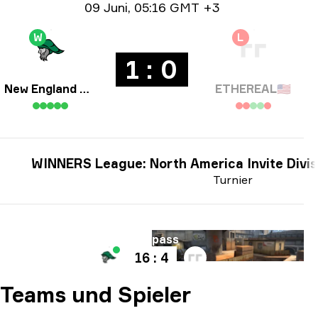
Date info
09 Juni
,
05:16 GMT +3
W
L
1 : 0
New England Whalers
ETHEREAL
🇺🇸
WINNERS League: North America Invite Divis
Turnier
Karte
Overpass
16 : 4
Teams und Spieler