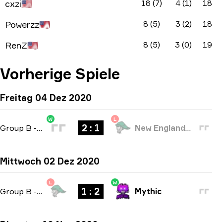
cxzi
🇺🇸
18 (7)
4 (1)
18
Powerzz
🇺🇸
8 (5)
3 (2)
18
RenZ
🇺🇸
8 (5)
3 (0)
19
Vorherige Spiele
Freitag 04 Dez 2020
W
L
2 : 1
Group B
-
bo3
New England Whalers
Mittwoch 02 Dez 2020
L
W
1 : 2
Group B
-
bo3
Mythic