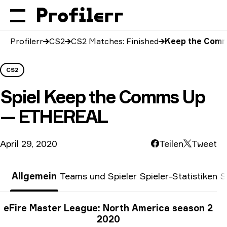
Profilerr
CS2
CS2 Matches: Finished
Keep the Com
CS2
Spiel
Keep the Comms Up
— ETHEREAL
April 29, 2020
Teilen
Tweet
Allgemein
Teams und Spieler
Spieler-Statistiken
S
Turnier-Informationen
eFire Master League: North America season 2
2020