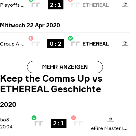
2 : 1
Playoffs
-
bo3
ETHEREAL
Mittwoch 22 Apr 2020
L
W
0 : 2
Group A
-
bo3
ETHEREAL
MEHR ANZEIGEN
Keep the Comms Up vs
ETHEREAL Geschichte
2020
W
L
Group A
-
bo3
bo3
2 : 1
20.04
eFire Master League: North America season 2 2020