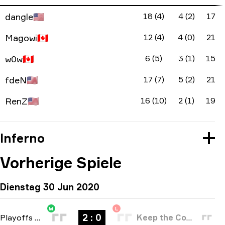
dangle
🇺🇸
18 (4)
4 (2)
17
Magowi
🇨🇦
12 (4)
4 (0)
21
w0w
🇨🇦
6 (5)
3 (1)
15
fdeN
🇺🇸
17 (7)
5 (2)
21
RenZ
🇺🇸
16 (10)
2 (1)
19
Inferno
Vorherige Spiele
Dienstag 30 Jun 2020
W
L
2 : 0
Playoffs
-
bo3
Keep the Comms Up