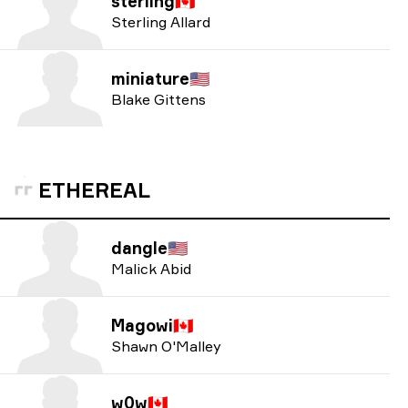
sterling
🇨🇦
Sterling Allard
miniature
🇺🇸
Blake Gittens
ETHEREAL
dangle
🇺🇸
Malick Abid
Magowi
🇨🇦
Shawn O'Malley
w0w
🇨🇦