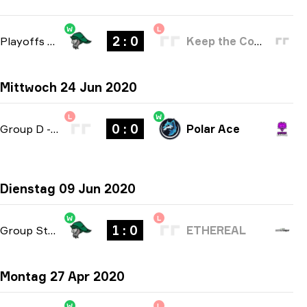
W
L
2 : 0
Playoffs
-
bo3
Keep the Comms Up
Mittwoch 24 Jun 2020
L
W
0 : 0
Group D
-
bo2
Polar Ace
Dienstag 09 Jun 2020
W
L
1 : 0
Group Stage
-
bo1
ETHEREAL
Montag 27 Apr 2020
W
L