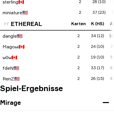
sterling
🇨🇦
2
28 (10)
3
miniature
🇺🇸
2
37 (23)
6
ETHEREAL
Karten
K (HS)
A 
dangle
🇺🇸
2
34 (12)
10
Magowi
🇨🇦
2
24 (10)
7 
w0w
🇨🇦
2
19 (10)
5 
fdeN
🇺🇸
2
33 (17)
6 
RenZ
🇺🇸
2
26 (15)
8 
Spiel-Ergebnisse
Mirage