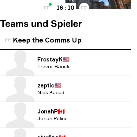
16 : 10
Teams und Spieler
Keep the Comms Up
FrostayK
🇺🇸
Trevor Bandle
zeptic
🇺🇸
Nick Kaoud
JonahP
🇨🇦
Jonah Pulice