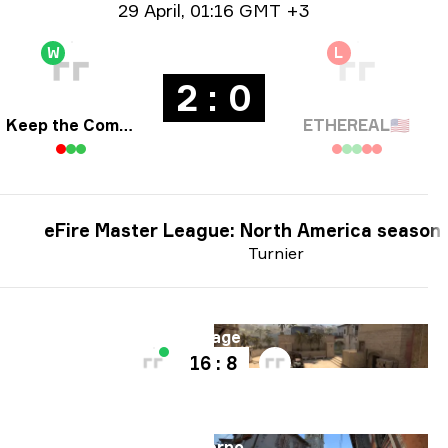
Date info
29 April
,
01:16 GMT +3
W
L
2 : 0
Keep the Comms Up
ETHEREAL
🇺🇸
eFire Master League: North America season
Turnier
Karte
Mirage
16 : 8
Karte
Inferno