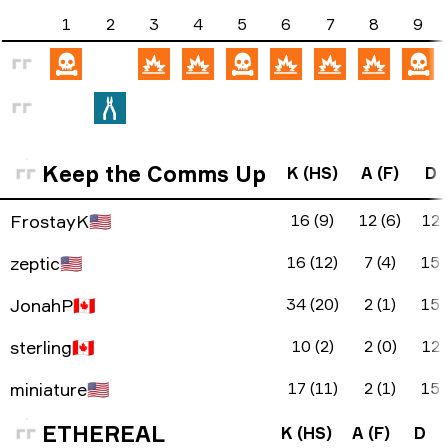
1
2
3
4
5
6
7
8
9
Keep the Comms Up
K (HS)
A (F)
D
FrostayK
🇺🇸
16 (9)
12 (6)
12
zeptic
🇺🇸
16 (12)
7 (4)
15
JonahP
🇨🇦
34 (20)
2 (1)
15
sterling
🇨🇦
10 (2)
2 (0)
12
miniature
🇺🇸
17 (11)
2 (1)
15
ETHEREAL
K (HS)
A (F)
D