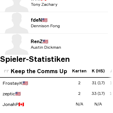
Tony Zachary
fdeN
🇺🇸
Dennison Fong
RenZ
🇺🇸
Austin Dickman
Spieler-Statistiken
Keep the Comms Up
Karten
K (HS)
A
FrostayK
🇺🇸
2
31 (17)
1
zeptic
🇺🇸
2
33 (17)
1
JonahP
🇨🇦
N/A
N/A