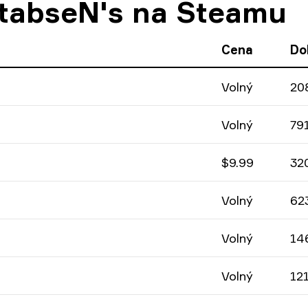
 tabseN's na Steamu
Cena
Do
Volný
20
Volný
79
$9.99
32
Volný
62
Volný
14
Volný
12