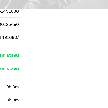
61491680
0012b4e0
61491680/
ém stavu
ém stavu
0h 0m
0h 0m