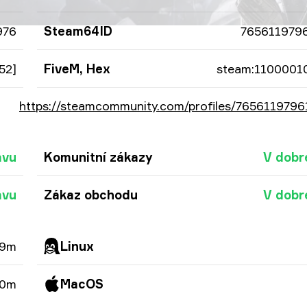
976
Steam64ID
765611979
52]
FiveM, Hex
steam:1100001
https://steamcommunity.com/profiles/765611979
avu
Komunitní zákazy
V dobr
avu
Zákaz obchodu
V dobr
49m
Linux
 0m
MacOS