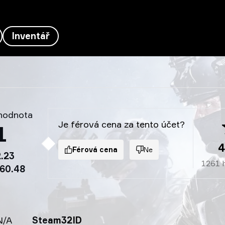
Inventář
 hodnota
Je férová cena za tento účet?
1
4
Férová cena
Ne
.23
1261
60.48
N/A
Steam32ID