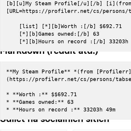
[b][u]My Steam Profile[/u][/b] [i](from
[URL=https://profilerr.net/cs/persons/
    [list] [*][b]Worth :[/b] $692.71
    [*][b]Games owned:[/b] 63
    [*][b]Hours on record :[/b] 33203
Markdown (reddit atd.)
**My Steam Profile** *(from [Profilerr
(https://profilerr.net/cs/persons/tabs
* **Worth :** $$692.71
* **Games owned:** 63
* **Hours on record :** 33203h 49m
Sdílet na sociálních sítích