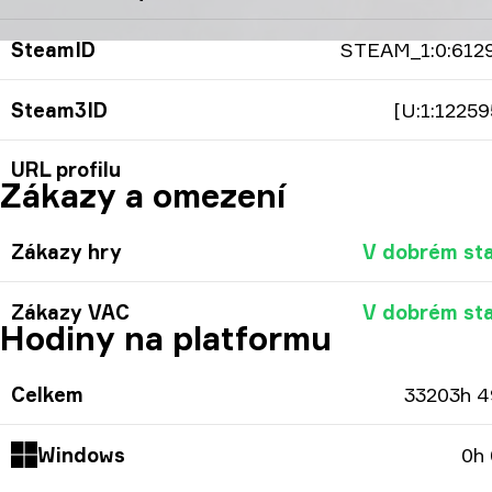
SteamID
STEAM_1:0:612
Steam3ID
[U:1:12259
URL profilu
Zákazy a omezení
Zákazy hry
V dobrém st
Zákazy VAC
V dobrém st
Hodiny na platformu
Celkem
33203h 
Windows
0h