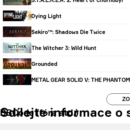
Dying Light
Sekiro™: Shadows Die Twice
The Witcher 3: Wild Hunt
Grounded
METAL GEAR SOLID V: THE PHANTOM
ZO
Sdílejte informace o
BBCode (fóra atd.)