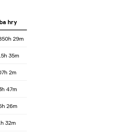
ba hry
850h 29m
15h 35m
07h 2m
3h 47m
6h 26m
1h 32m