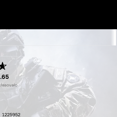
.65
hlasovalo
1225952