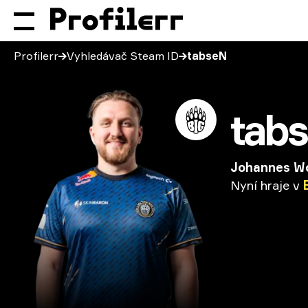
Profilerr
Vyhledávač Steam ID
tabseN
tab
Johannes W
Nyní
hraje
v