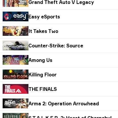
Grand Theft Auto V Legacy
Easy eSports
It Takes Two
Counter-Strike: Source
Among Us
Killing Floor
THE FINALS
Arma 2: Operation Arrowhead
S.T.A.L.K.E.R. 2: Heart of Chornobyl