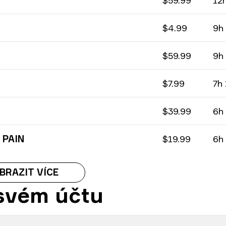
$59.99
12
$4.99
9h
$59.99
9h
$7.99
7h
$39.99
6h
 PAIN
$19.99
6h
BRAZIT VÍCE
 svém účtu