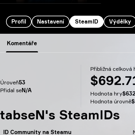
Profil
Nastavení
SteamID
Výdělky
SteamID tabseN's - tabseN
Komentáře
Přibližná celková
$692.7
Úroveň
53
Přidal se
N/A
Hodnota hry
$632
Hodnota úrovně
$
tabseN's SteamIDs
ID Community na Steamu