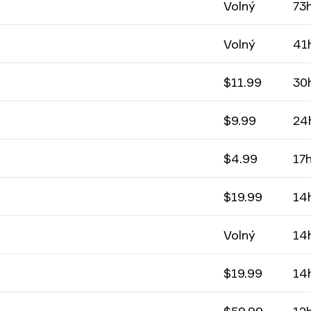
Volný
73
Volný
41
$11.99
30
$9.99
24
$4.99
17
$19.99
14
Volný
14
$19.99
14