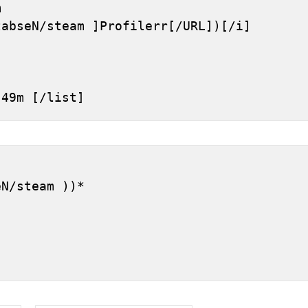
 
tabseN/steam ]Profilerr[/URL])[/i]
h 49m [/list]
]
eN/steam ))*