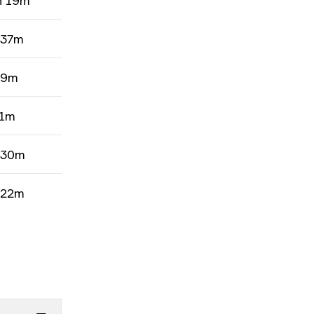
h 19m
 37m
 9m
 1m
 30m
 22m