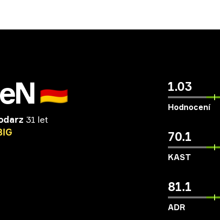
seN
🇩🇪
1.03
Hodnocení
odarz
31 let
BIG
70.1
KAST
81.1
ADR