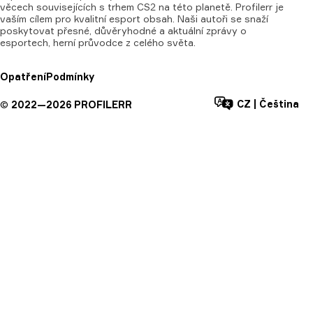
věcech souvisejících s trhem CS2 na této planetě. Profilerr je
vaším cílem pro kvalitní esport obsah. Naši autoři se snaží
poskytovat přesné, důvěryhodné a aktuální zprávy o
esportech, herní průvodce z celého světa.
Opatření
Podmínky
CZ
|
Čeština
©
2022—
2026
PROFILERR