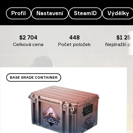
Profil
Nastavení
SteamID
Výdělky
Inventář Kursy's- Kamado Tanjirō
$2 704
448
$1 25
Celková cena
Počet položek
Nejdražší p
BASE GRADE CONTAINER