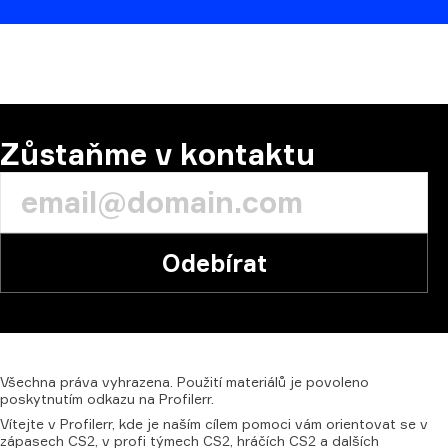
KOMENTÁŘ:
Zůstaňme v kontaktu
Odebírat
Všechna
práva
vyhrazena.
Použití
materiálů
je
povoleno
poskytnutím
odkazu
na
Profilerr.
Vítejte v Profilerr, kde je naším cílem pomoci vám orientovat se v
zápasech CS2, v profi týmech CS2, hráčích CS2 a dalších