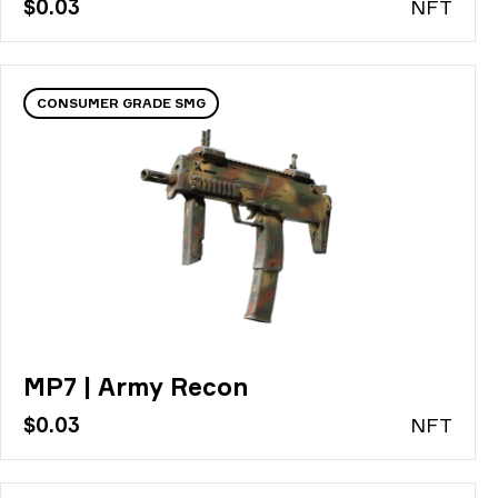
$0.03
N
FT
CONSUMER GRADE SMG
MP7 | Army Recon
$0.03
N
FT