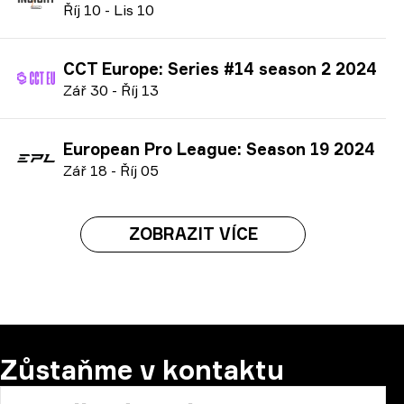
Ř
íj
10
-
L
is
10
CCT Europe: Series #14 season 2 2024
Z
ář
30
-
Ř
íj
13
European Pro League: Season 19 2024
Z
ář
18
-
Ř
íj
05
ZOBRAZIT VÍCE
Zůstaňme v kontaktu