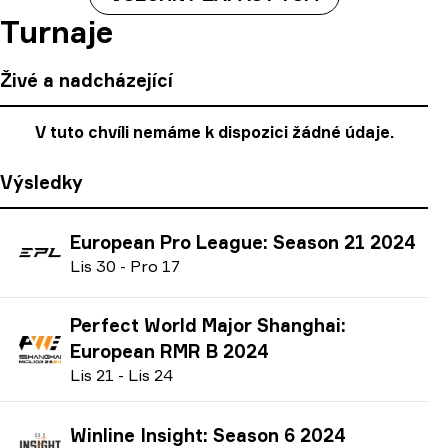
Turnaje
Živé a nadcházející
V tuto chvíli nemáme k dispozici žádné údaje.
Výsledky
European Pro League: Season 21 2024
L
is
30
-
P
ro
17
Perfect World Major Shanghai:
European RMR B 2024
L
is
21
-
L
is
24
Winline Insight: Season 6 2024