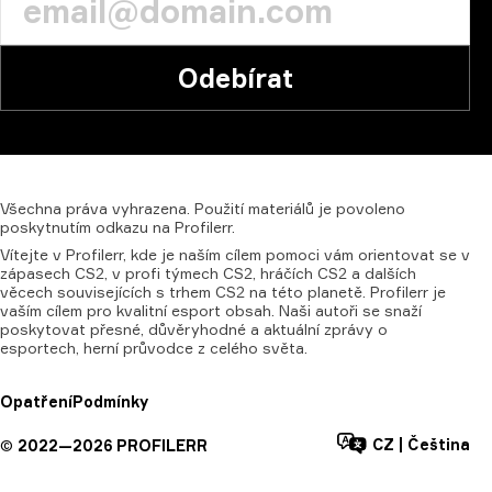
Odebírat
Všechna
práva
vyhrazena.
Použití
materiálů
je
povoleno
poskytnutím
odkazu
na
Profilerr.
Vítejte v Profilerr, kde je naším cílem pomoci vám orientovat se v
zápasech CS2, v profi týmech CS2, hráčích CS2 a dalších
věcech souvisejících s trhem CS2 na této planetě. Profilerr je
vaším cílem pro kvalitní esport obsah. Naši autoři se snaží
poskytovat přesné, důvěryhodné a aktuální zprávy o
esportech, herní průvodce z celého světa.
Opatření
Podmínky
CZ
|
Čeština
©
2022—
2026
PROFILERR