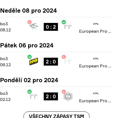
Neděle 08 pro 2024
L
W
Group C
-
bo3
bo3
0 : 2
08.12
European Pro League: Season 21 2024
Pátek 06 pro 2024
W
L
Group C
-
bo3
bo3
2 : 0
06.12
European Pro League: Season 21 2024
Pondělí 02 pro 2024
W
L
Group C
-
bo3
bo3
2 : 0
02.12
European Pro League: Season 21 2024
VŠECHNY ZÁPASY TSM