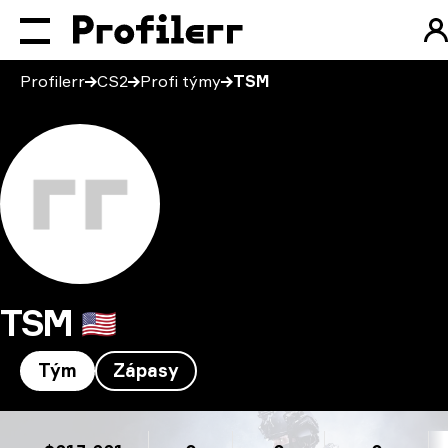
Profilerr
CS2
Profi týmy
TSM
TSM
🇺🇸
Tým
Zápasy
TSM