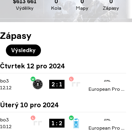
$613 661
0
0
0
Výdělky
Kola
Mapy
Zápasy
Zápasy
Výsledky
Čtvrtek 12 pro 2024
W
L
Playoffs
-
bo3
bo3
2 : 1
12.12
European Pro League: Season 21 2024
Úterý 10 pro 2024
L
W
Playoffs
-
bo3
bo3
1 : 2
10.12
European Pro League: Season 21 2024