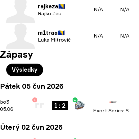
rajkeza
🇧🇦
N/A
N/A
Rajko Zec
m1traa
🇧🇦
N/A
N/A
Luka Mitrović
Zápasy
Výsledky
Pátek 05 čvn 2026
L
W
Playoffs
-
bo3
bo3
1 : 2
05.06
Exort Series: Season 27 2026
Úterý 02 čvn 2026