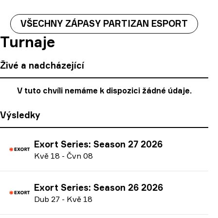
VŠECHNY ZÁPASY PARTIZAN ESPORT
Turnaje
Živé a nadcházející
V tuto chvíli nemáme k dispozici žádné údaje.
Výsledky
Exort Series: Season 27 2026
K
vě
18
-
Č
vn
08
Exort Series: Season 26 2026
D
ub
27
-
K
vě
18