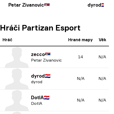
Petar Zivanovic
🇷🇸
dyrod
🇭🇷
Hráči Partizan Esport
Hráč
Hrané mapy
Věk
zecco
🇷🇸
14
N/A
Petar Zivanovic
dyrod
🇭🇷
N/A
N/A
dyrod
DotlA
🇭🇷
N/A
N/A
DotlA