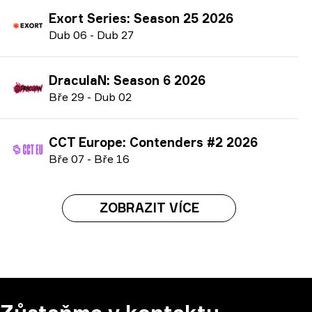
Exort Series: Season 25 2026
D
ub
06
-
D
ub
27
DraculaN: Season 6 2026
B
ře
29
-
D
ub
02
CCT Europe: Contenders #2 2026
B
ře
07
-
B
ře
16
ZOBRAZIT VÍCE