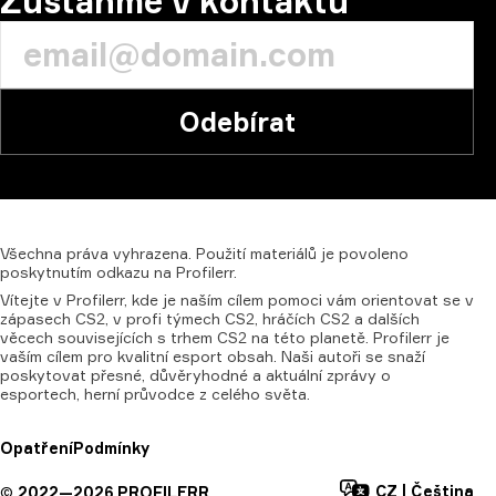
Zůstaňme v kontaktu
Odebírat
Všechna
práva
vyhrazena.
Použití
materiálů
je
povoleno
poskytnutím
odkazu
na
Profilerr.
Vítejte v Profilerr, kde je naším cílem pomoci vám orientovat se v
zápasech CS2, v profi týmech CS2, hráčích CS2 a dalších
věcech souvisejících s trhem CS2 na této planetě. Profilerr je
vaším cílem pro kvalitní esport obsah. Naši autoři se snaží
poskytovat přesné, důvěryhodné a aktuální zprávy o
esportech, herní průvodce z celého světa.
Opatření
Podmínky
CZ
|
Čeština
©
2022—
2026
PROFILERR