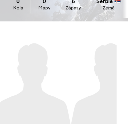
0
0
6
Serbia 🇷🇸
Kola
Mapy
Zápasy
Země