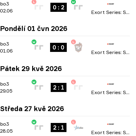
L
W
Main Stage
-
bo3
bo3
0 : 2
02.06
Exort Series: Season 27 2026
Pondělí 01 čvn 2026
W
L
Main Stage
-
bo3
bo3
0 : 0
01.06
Exort Series: Season 27 2026
Pátek 29 kvě 2026
W
L
Main Stage
-
bo3
bo3
2 : 1
29.05
Exort Series: Season 27 2026
Středa 27 kvě 2026
W
L
Main Stage
-
bo3
bo3
2 : 1
28.05
Exort Series: Season 27 2026