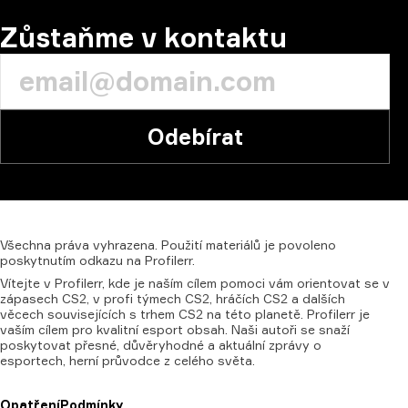
Zůstaňme v kontaktu
Odebírat
Všechna
práva
vyhrazena.
Použití
materiálů
je
povoleno
poskytnutím
odkazu
na
Profilerr.
Vítejte v Profilerr, kde je naším cílem pomoci vám orientovat se v
zápasech CS2, v profi týmech CS2, hráčích CS2 a dalších
věcech souvisejících s trhem CS2 na této planetě. Profilerr je
vaším cílem pro kvalitní esport obsah. Naši autoři se snaží
poskytovat přesné, důvěryhodné a aktuální zprávy o
esportech, herní průvodce z celého světa.
Opatření
Podmínky