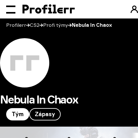
Profilerr
CS2
Profi týmy
Nebula In Chaox
Nebula In Chaox
Tým
Zápasy
Nebula In Chaox