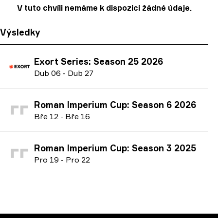
V tuto chvíli nemáme k dispozici žádné údaje.
Výsledky
Exort Series: Season 25 2026
D
ub
06
-
D
ub
27
Roman Imperium Cup: Season 6 2026
B
ře
12
-
B
ře
16
Roman Imperium Cup: Season 3 2025
P
ro
19
-
P
ro
22