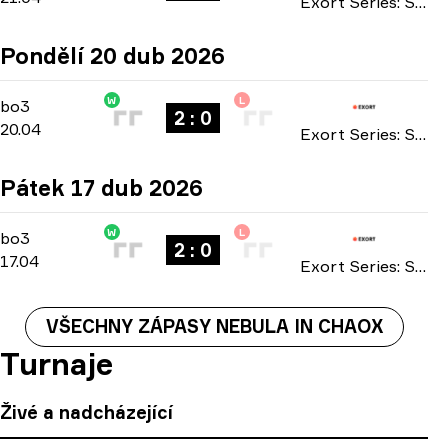
Exort Series: Season 25 2026
Pondělí 20 dub 2026
W
L
Main Stage
-
bo3
bo3
2 : 0
20.04
Exort Series: Season 25 2026
Pátek 17 dub 2026
W
L
Main Stage
-
bo3
bo3
2 : 0
17.04
Exort Series: Season 25 2026
VŠECHNY ZÁPASY NEBULA IN CHAOX
Turnaje
Živé a nadcházející