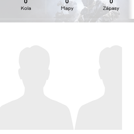
0
0
0
Kola
Mapy
Zápasy