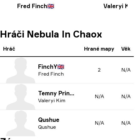
Fred Finch
🇬🇧
Valeryi Kim
Hráči Nebula In Chaox
Hráč
Hrané mapy
Věk
FinchY
🇬🇧
2
N/A
Fred Finch
Temny Prince
N/A
N/A
Valeryi Kim
Qushue
N/A
N/A
Qushue