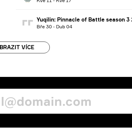
K
vě
11
-
K
vě
17
Yuqilin: Pinnacle of Battle season 3
B
ře
30
-
D
ub
04
BRAZIT VÍCE