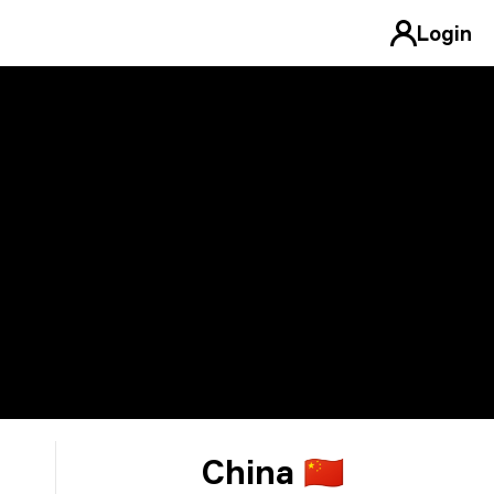
Login
China 🇨🇳