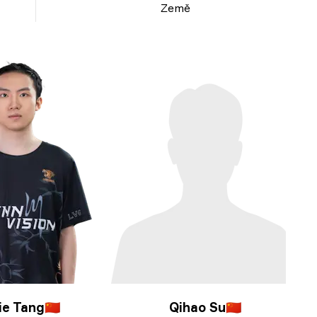
Země
ie Tang
🇨🇳
Qihao Su
🇨🇳