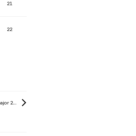
21
22
IEM: Cologne Major 2026