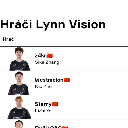
Hráči Lynn Vision
Hráč
z4kr
🇨🇳
Sike Zhang
Westmelon
🇨🇳
Niu Zhe
Starry
🇨🇳
Lizhi Ye