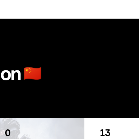
ion
🇨🇳
0
13