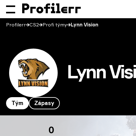
Profilerr
CS2
Profi týmy
Lynn Vision
Lynn Vis
Tým
Zápasy
Lynn Vision
0