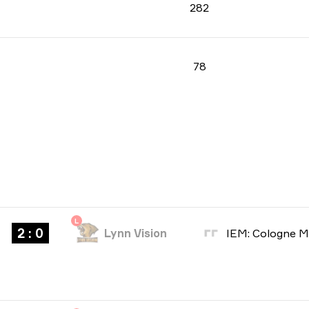
282
78
L
2 : 0
Lynn Vision