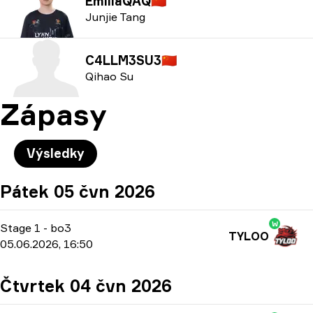
EmiliaQAQ
🇨🇳
Junjie Tang
C4LLM3SU3
🇨🇳
Qihao Su
Zápasy
Výsledky
Pátek 05 čvn 2026
W
Stage 1
-
bo3
TYLOO
05.06.2026, 16:50
Čtvrtek 04 čvn 2026