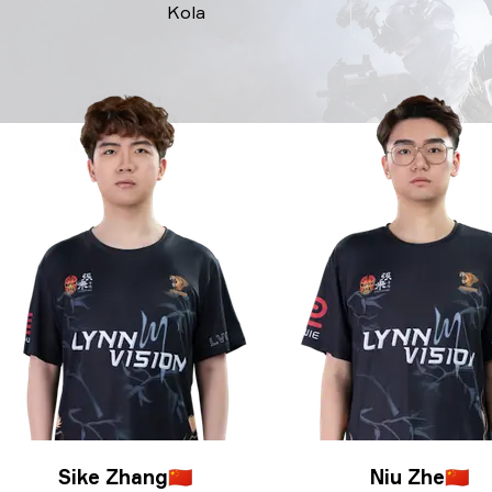
Kola
Sike Zhang
🇨🇳
Niu Zhe
🇨🇳