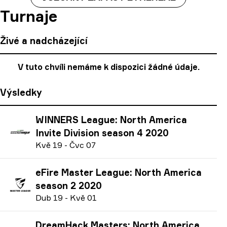
Turnaje
Živé a nadcházející
V tuto chvíli nemáme k dispozici žádné údaje.
Výsledky
WINNERS League: North America
Invite Division season 4 2020
K
vě
19
-
Č
vc
07
eFire Master League: North America
season 2 2020
D
ub
19
-
K
vě
01
DreamHack Masters: North America