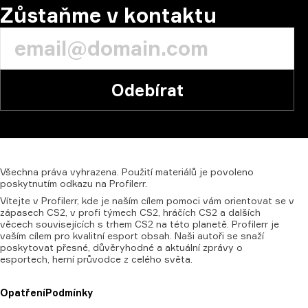
Zůstaňme v kontaktu
Odebírat
Všechna
práva
vyhrazena.
Použití
materiálů
je
povoleno
poskytnutím
odkazu
na
Profilerr.
Vítejte v Profilerr, kde je naším cílem pomoci vám orientovat se v
zápasech CS2, v profi týmech CS2, hráčích CS2 a dalších
věcech souvisejících s trhem CS2 na této planetě. Profilerr je
vaším cílem pro kvalitní esport obsah. Naši autoři se snaží
poskytovat přesné, důvěryhodné a aktuální zprávy o
esportech, herní průvodce z celého světa.
Opatření
Podmínky