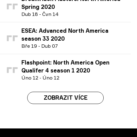
Spring 2020
D
ub
18
-
Č
vn
14
ESEA: Advanced North America
season 33 2020
B
ře
19
-
D
ub
07
Flashpoint: North America Open
Qualifer 4 season 1 2020
Ú
no
12
-
Ú
no
12
ZOBRAZIT VÍCE