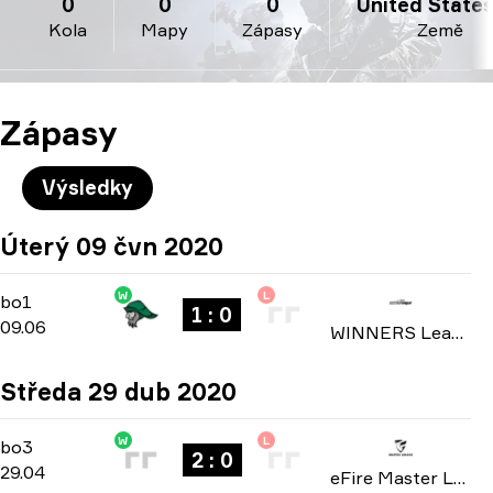
0
0
0
United States 
Kola
Mapy
Zápasy
Země
Zápasy
Výsledky
Úterý 09 čvn 2020
W
L
Group Stage
-
bo1
bo1
1 : 0
09.06
WINNERS League: North America Invite Division season 4 2020
Středa 29 dub 2020
W
L
Playoffs
-
bo3
bo3
2 : 0
29.04
eFire Master League: North America season 2 2020