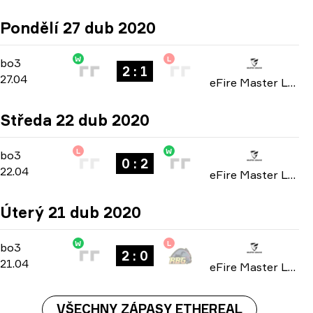
Pondělí 27 dub 2020
W
L
Playoffs
-
bo3
bo3
2 : 1
27.04
eFire Master League: North America season 2 2020
Středa 22 dub 2020
L
W
Group A
-
bo3
bo3
0 : 2
22.04
eFire Master League: North America season 2 2020
Úterý 21 dub 2020
W
L
Group A
-
bo3
bo3
2 : 0
21.04
eFire Master League: North America season 2 2020
VŠECHNY ZÁPASY ETHEREAL