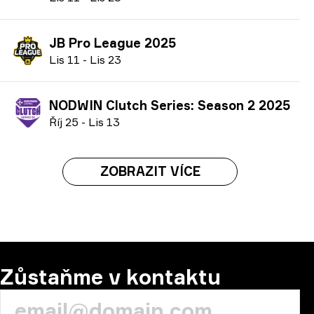
JB Pro League 2025
L
is
11
-
L
is
23
NODWIN Clutch Series: Season 2 2025
Ř
íj
25
-
L
is
13
ZOBRAZIT VÍCE
Zůstaňme v kontaktu