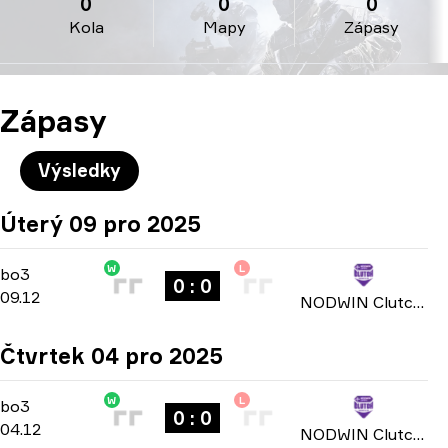
0
0
0
Kola
Mapy
Zápasy
Zápasy
Výsledky
Úterý 09 pro 2025
W
L
Group Stage
-
bo3
bo3
0 : 0
09.12
NODWIN Clutch Series: Season 3 2025
Čtvrtek 04 pro 2025
W
L
Group Stage
-
bo3
bo3
0 : 0
04.12
NODWIN Clutch Series: Season 3 2025