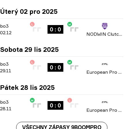
Úterý 02 pro 2025
L
W
Group Stage
-
bo3
bo3
0 : 0
02.12
NODWIN Clutch Series: Season 3 2025
Sobota 29 lis 2025
L
W
Group D
-
bo3
bo3
0 : 0
29.11
European Pro League: Series 3 2025
Pátek 28 lis 2025
W
L
Group D
-
bo3
bo3
0 : 0
28.11
European Pro League: Series 3 2025
VŠECHNY ZÁPASY 9BOOMPRO