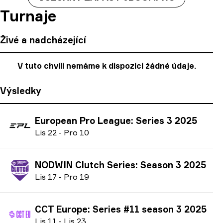
Turnaje
Živé a nadcházející
V tuto chvíli nemáme k dispozici žádné údaje.
Výsledky
European Pro League: Series 3 2025
L
is
22
-
P
ro
10
NODWIN Clutch Series: Season 3 2025
L
is
17
-
P
ro
19
CCT Europe: Series #11 season 3 2025
L
is
11
-
L
is
23