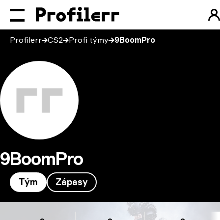
Profilerr
CS2
Profi týmy
9BoomPro
9BoomPro
Tým
Zápasy
9BoomPro