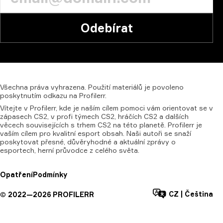
Odebírat
Všechna
práva
vyhrazena.
Použití
materiálů
je
povoleno
poskytnutím
odkazu
na
Profilerr.
Vítejte v Profilerr, kde je naším cílem pomoci vám orientovat se v
zápasech CS2, v profi týmech CS2, hráčích CS2 a dalších
věcech souvisejících s trhem CS2 na této planetě. Profilerr je
vaším cílem pro kvalitní esport obsah. Naši autoři se snaží
poskytovat přesné, důvěryhodné a aktuální zprávy o
esportech, herní průvodce z celého světa.
Opatření
Podmínky
CZ
|
Čeština
©
2022—
2026
PROFILERR