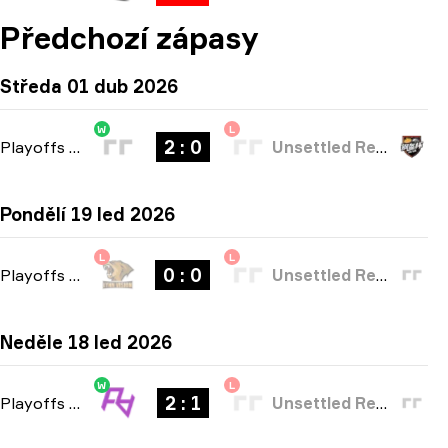
Předchozí zápasy
Středa 01 dub 2026
W
L
2 : 0
Playoffs
-
bo3
Unsettled Resentment
Pondělí 19 led 2026
L
L
0 : 0
Playoffs
-
bo3
Unsettled Resentment
Neděle 18 led 2026
W
L
2 : 1
Playoffs
-
bo3
Unsettled Resentment