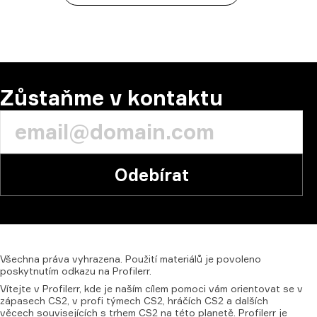
Zůstaňme v kontaktu
Odebírat
Všechna
práva
vyhrazena.
Použití
materiálů
je
povoleno
poskytnutím
odkazu
na
Profilerr.
Vítejte v Profilerr, kde je naším cílem pomoci vám orientovat se v
zápasech CS2, v profi týmech CS2, hráčích CS2 a dalších
věcech souvisejících s trhem CS2 na této planetě. Profilerr je