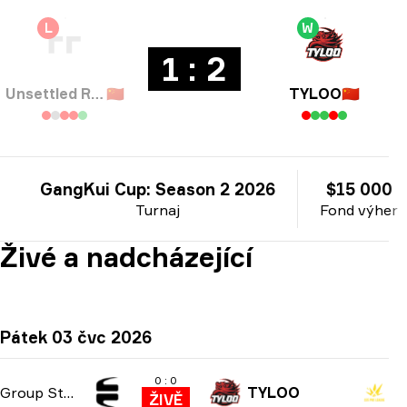
L
W
1 : 2
Unsettled Resentment
🇨🇳
TYLOO
🇨🇳
GangKui Cup: Season 2 2026
$15 000
Turnaj
Fond výher
Živé a nadcházející
Pátek 03 čvc 2026
0 : 0
Group Stage
TYLOO
ŽIVĚ