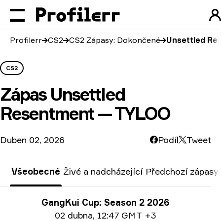
Profilerr
CS2
CS2 Zápasy: Dokončené
Unsettled Re
CS2
Zápas
Unsettled
Resentment — TYLOO
Duben 02, 2026
Podíl
Tweet
Všeobecné
Živé a nadcházející
Předchozí zápasy
Informace o turnaji
GangKui Cup: Season 2 2026
Info o datu:
02 dubna
,
12:47 GMT +3