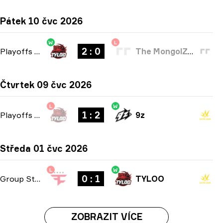
Pátek 10 čvc 2026
W
L
2 : 0
Playoffs
-
bo3
The MongolZ Academy
Čtvrtek 09 čvc 2026
L
W
1 : 2
Playoffs
-
bo3
9z
Středa 01 čvc 2026
L
W
0 : 1
Group Stage
-
bo1
TYLOO
ZOBRAZIT VÍCE